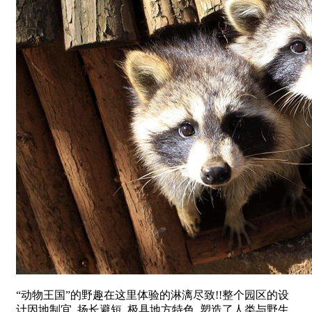
“动物王国”的野趣在这里体验的淋漓尽致!!整个园区的设
计因地制宜, 扬长避短, 极具地方特色, 塑造了人类与野生