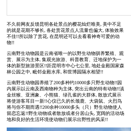
不久前网友反馈昆明各处景点的樱花灿烂唯美, 美中不足
的就是花期不够长, 各处赏花景点人流量也偏大, 体验效果
不佳!!所以除了赏花, 在昆明还可以去看看神奇可爱的动
物!!
云南野生动物园是云南省唯一的以野生动物驯养繁殖、观
赏、展示为主体, 集观光旅游、科普教育、迁地保护为一
体的新型旅游景区!!距昆明市中心七公里, 地处金殿国家森
林公园之中, 毗邻金殿水库, 和世博园隔水相望!!
云南野生动物园养殖了200多种约10000多只野生动物!!园
内展示以云南及西南物种为主体, 突出云南的特有动物!!滇
金丝猴、亚洲象、小熊猫、绿孔雀的大群体, 散放式展示
将使游客耳目一新!!心仪已久的长颈鹿、大袋鼠、火烈鸟
将与你不期而遇!!200余种10000多头（只）野生动物使人
留恋忘返!!野生动物或者散放或者分居山头, 宽阔的活动场
地和良好的生活环境使动物们展示出野性的风采!!