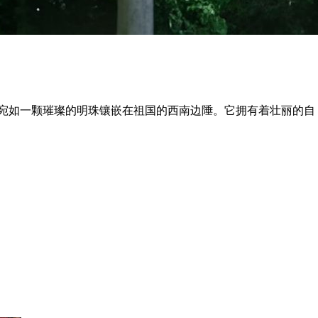
如一颗璀璨的明珠镶嵌在祖国的西南边陲。它拥有着壮丽的自 ..