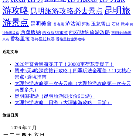
游攻略
昆明旅
昆明旅游攻略必去景点
游景点
昆明美食
泸沽湖
玉龙雪山
洱海
腾冲
普者黑
石林
腾
西双版纳
西双版纳旅游攻略
西双版纳旅游
西双版纳旅游
冲旅游攻略
香格里拉
香格里拉旅游
香格里拉旅游攻略
景点
近期文章
2026年普者黑荷花开了！20000亩荷花美爆了！
腾冲5天4晚深度旅行攻略｜四季玩法全覆盖！11大核心
景点+避坑指南
大理旅游攻略第一次去云南（大理旅游攻略第一次去云
南要多久）
昆明闺蜜游（昆明旅游团报价6日游）
大理旅游攻略二日游（大理旅游攻略二日游）
旅游日历
2026 年 7 月
一
二
三
四
五
六
日