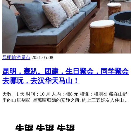
昆明旅游景点
2021-05-08
昆明，轰趴。团建，生日聚会，同学聚会
去哪玩，去汉华天马山！
天数：1 天 时间：10 月 人均：488 元 和谁：和朋友 藏在山野
里的山居别墅, 是离喧归隐的安静之所, 约上三五好友入住山 ...