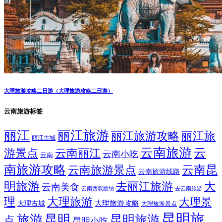
大理旅游攻略二日游（大理旅游攻略二日游）
云南旅游标签
丽江
丽江旅游
丽江旅游攻略
丽江旅
丽江古城
云南旅游
云
游景点
云南丽江
云南小吃
云南
南旅游攻略
云南昆
云南旅游景点
云南旅游线路
明旅游
大
去丽江旅游
云南美食
云南西双版纳
去云南旅游
理
大理旅游
大理景
大理旅游攻略
大理古城
大理旅游景点
昆明旅
旅游
昆明
昆明旅游
点
昆明小吃