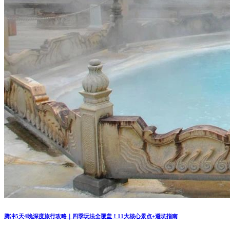
腾冲5天4晚深度旅行攻略｜四季玩法全覆盖！11大核心景点+避坑指南