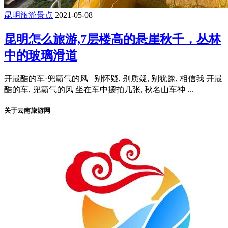
昆明旅游景点
2021-05-08
昆明怎么旅游,7层楼高的悬崖秋千，丛林
中的玻璃滑道
开最酷的车·兜霸气的风 别怀疑, 别质疑, 别犹豫, 相信我 开最
酷的车, 兜霸气的风 坐在车中摆拍几张, 秋名山车神 ...
关于云南旅游网