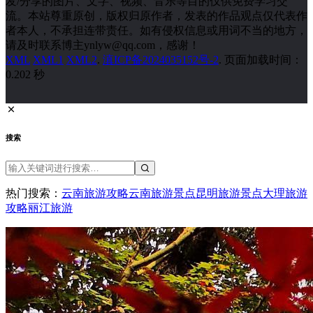
发/分享的图片、文字、视频、音乐等目的仅供免费学习交
流。本站尊重原创，版权归原作者，发表的作品观点仅代表作
者本人，不承担连带责任。如有侵权信息或用词不当的地方，
请及时联系博主ynlyw@qq.com，感谢！
XML
XML1
XML2
.
滇ICP备2024035152号-2
. 页面加载时间：
0.202 秒
搜索
热门搜索：
云南旅游攻略
云南旅游景点
昆明旅游景点
大理旅游
攻略
丽江旅游