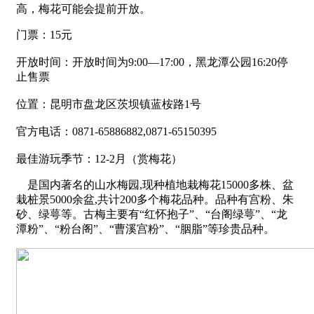
高，梅花可能会提前开放。
门票：15元
开放时间：开放时间为9:00—17:00，黑龙潭公园16:20停
止售票
位置：昆明市盘龙区茨坝镇蓝桉路1号
官方电话：0871-65886882,0871-65150395
最佳游玩季节：12-2月（赏梅花）
是国内著名的山水梅园,现种植地栽梅花15000多株、盆
栽桩景5000余盆,共计200多个梅花品种。品种有宫粉、朱
砂、绿萼等。古梅主要有“红怀抱子”、“台阁绿萼”、“龙
潭粉”、“粉台阁”、“曹溪宫粉”、“胭脂”等珍贵品种。