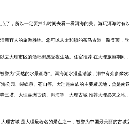
景点了，所以一定要抽出时间去看一看洱海的美。游玩洱海时有
处清新宜人的旅游胜地。您可以从太和镇的茶马古道一路登顶，
可以去大理市区的酒吧街感受夜生活。住宿推荐 在大理旅游期间
被誉为“天然的水景画卷”。洱海湖水湛蓝清澈，湖中有众多鳞
、洱海公园、蝴蝶泉、苍山等。大理是白族的主要聚居地，曾是南
寺三塔、大理喜洲古镇、洱海等。大理古城 推荐大理必来之地
 大理古城 是大理最著名的景点之一，被誉为中国最美丽的古