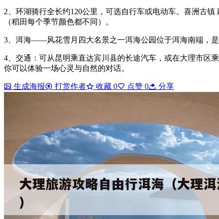
2、环湖骑行全长约120公里，可选自行车或电动车。喜洲古镇
（稻田每个季节颜色都不同）。
3、洱海——风花雪月四大名景之一洱海公园位于洱海南端，
4、交通：可从昆明乘直达宾川县的长途汽车，或在大理市区乘
你可以体验一场心灵与自然的对话。
生成海报
打赏作者
收藏
0
点赞
0
分享