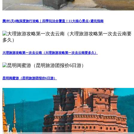
腾冲5天4晚深度旅行攻略｜四季玩法全覆盖！11大核心景点+避坑指南
大理旅游攻略第一次去云南（大理旅游攻略第一次去云南要多久）
昆明闺蜜游（昆明旅游团报价6日游）