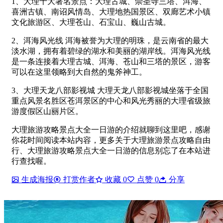
1、大理十大著名景点：大理古城、崇圣寺三塔、洱海、
喜洲古镇、南诏风情岛、大理地热国景区、双廊艺术小镇
文化旅游区、大理苍山、石宝山、巍山古城。
2、洱海风光线 洱海被誉为大理的明珠，是云南省的最大
淡水湖，拥有着碧绿的湖水和美丽的湖岸线。洱海风光线
是一条连接着大理古城、洱海、苍山和三塔的景区，游客
可以在这里领略到大自然的鬼斧神工。
3、大理天龙八部影视城 大理天龙八部影视城坐落于全国
重点风景名胜区苍洱景区的中心和风光秀丽的大理省级旅
游度假区山丽片区。
大理旅游攻略景点大全一日游的介绍就聊到这里吧，感谢
你花时间阅读本站内容，更多关于大理旅游景点攻略自由
行、大理旅游攻略景点大全一日游的信息别忘了在本站进
行查找喔。
生成海报
打赏作者
收藏
0
点赞
0
分享