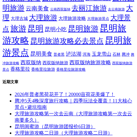
明旅游
大
去丽江旅游
云南美食
云南西双版纳
去云南旅游
理
大理旅游
大理景
大理旅游攻略
大理古城
大理旅游景点
昆明旅
旅游
昆明
昆明旅游
点
昆明小吃
游攻略
昆明旅
昆明旅游攻略必去景点
游景点
昆明美食
泸沽湖
玉龙雪山
洱海
腾冲
普者黑
石林
腾
西双版纳
西双版纳旅游攻略
西双版纳旅游
西双版纳旅游
冲旅游攻略
香格里拉
香格里拉旅游
香格里拉旅游攻略
景点
近期文章
2026年普者黑荷花开了！20000亩荷花美爆了！
腾冲5天4晚深度旅行攻略｜四季玩法全覆盖！11大核心
景点+避坑指南
大理旅游攻略第一次去云南（大理旅游攻略第一次去云
南要多久）
昆明闺蜜游（昆明旅游团报价6日游）
大理旅游攻略二日游（大理旅游攻略二日游）