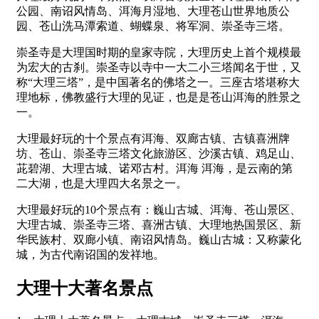
公园、南诏风情岛、洱海月湿地、大理苍山世界地质公
园、苍山洗马潭索道、蝴蝶泉、将军洞、崇圣寺三塔。
崇圣寺是大理国时期的皇家寺院，大理历史上首个规模最
为宏大的古刹。崇圣寺以寺中一大二小三塔闻名于世，又
称“大理三塔”，是中国著名的佛塔之一。三座古塔堪称大
理地标，佛教盛行大理的见证，也是是苍山洱海的胜景之
一。
大理最好玩的十个景点有洱海、双廊古镇、古镇喜洲牌
坊、苍山、崇圣寺三塔文化旅游区、沙溪古镇、鸡足山、
茈碧湖、大理古城、诺邓古村。洱海 洱海，是云南的第
二大湖，也是大理四大名景之一。
大理最好玩的10个景点有：巍山古城、洱海、苍山景区、
大理古城、崇圣寺三塔、喜洲古镇、大理地热国景区、新
华民族村、双廊小镇、南诏风情岛。巍山古城：又称蒙化
城，为古代南诏国的发祥地。
大理十大著名景点