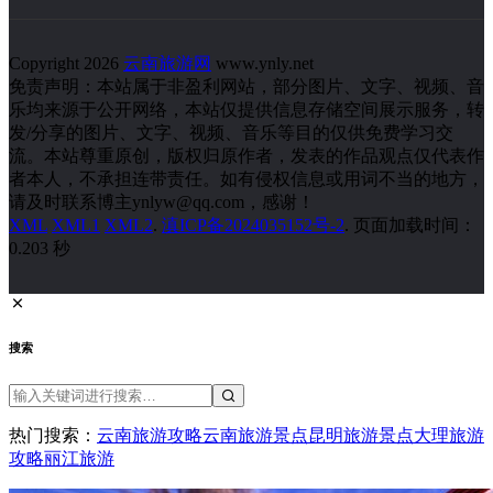
Copyright 2026
云南旅游网
www.ynly.net
免责声明：本站属于非盈利网站，部分图片、文字、视频、音
乐均来源于公开网络，本站仅提供信息存储空间展示服务，转
发/分享的图片、文字、视频、音乐等目的仅供免费学习交
流。本站尊重原创，版权归原作者，发表的作品观点仅代表作
者本人，不承担连带责任。如有侵权信息或用词不当的地方，
请及时联系博主ynlyw@qq.com，感谢！
XML
XML1
XML2
.
滇ICP备2024035152号-2
. 页面加载时间：
0.203 秒
搜索
热门搜索：
云南旅游攻略
云南旅游景点
昆明旅游景点
大理旅游
攻略
丽江旅游