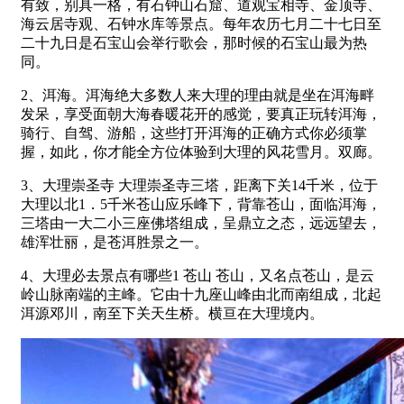
有致，别具一格，有石钟山石窟、道观宝相寺、金顶寺、
海云居寺观、石钟水库等景点。每年农历七月二十七日至
二十九日是石宝山会举行歌会，那时候的石宝山最为热
同。
2、洱海。洱海绝大多数人来大理的理由就是坐在洱海畔
发呆，享受面朝大海春暖花开的感觉，要真正玩转洱海，
骑行、自驾、游船，这些打开洱海的正确方式你必须掌
握，如此，你才能全方位体验到大理的风花雪月。双廊。
3、大理崇圣寺 大理崇圣寺三塔，距离下关14千米，位于
大理以北1．5千米苍山应乐峰下，背靠苍山，面临洱海，
三塔由一大二小三座佛塔组成，呈鼎立之态，远远望去，
雄浑壮丽，是苍洱胜景之一。
4、大理必去景点有哪些1 苍山 苍山，又名点苍山，是云
岭山脉南端的主峰。它由十九座山峰由北而南组成，北起
洱源邓川，南至下关天生桥。横亘在大理境内。