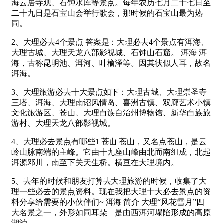
海云居寺观、石钟水库等景点。每年农历七月二十七日至
二十九日是石宝山会举行歌会，那时候的石宝山最为热
同。
2、大理必去4个景点 答案是：大理必去4个景点有洱海、
大理古城、大理天龙八部影视城、石钟山石窟。 洱海 洱
海，古称昆明池、洱河、叶榆泽等。因其状似人耳，故名
洱海。
3、大理旅游必去十大景点如下：大理古城、大理崇圣寺
三塔、洱海、大理南诏风情岛、喜洲古镇、双廊艺术小镇
文化旅游区、苍山、大理白族自治州博物馆、新华白族旅
游村、大理天龙八部影视城。
4、大理必去景点有哪些1 苍山 苍山，又名点苍山，是云
岭山脉南端的主峰。它由十九座山峰由北而南组成，北起
洱源邓川，南至下关天生桥。横亘在大理境内。
5、去年的时候和朋友打算去大理旅游的时候，收集了大
理一些必去的景点资料。现在我把大理十大必去景点的资
料分享给需要的小伙伴们~ 洱海 简介 大理“风花雪月”四
大名景之一，外形如同耳朵，是由西洱河塌陷形成的高原
湖泊。