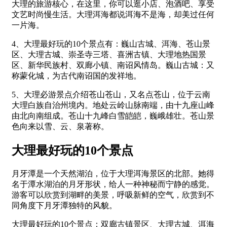
大理的旅游核心，在这里，你可以逛小店、泡酒吧、享受
文艺时尚慢生活。大理洱海都说洱海不是海，却美过任何
一片海。
4、大理最好玩的10个景点有：巍山古城、洱海、苍山景
区、大理古城、崇圣寺三塔、喜洲古镇、大理地热国景
区、新华民族村、双廊小镇、南诏风情岛。巍山古城：又
称蒙化城，为古代南诏国的发祥地。
5、大理必游景点介绍苍山苍山，又名点苍山，位于云南
大理白族自治州境内。地处云岭山脉南端，由十九座山峰
由北向南组成。苍山十九峰白雪皑皑，巍峨雄壮。苍山景
色向来以雪、云、泉著称。
大理最好玩的10个景点
月牙潭是一个天然湖泊，位于大理洱海景区的北部。她得
名于潭水湖泊的月牙形状，给人一种神秘而宁静的感觉。
游客可以欣赏到湖畔的美景，呼吸新鲜的空气，欣赏到不
同角度下月牙潭独特的风貌。
大理最好玩的10个景点：双廊古镇景区、大理古城、洱海