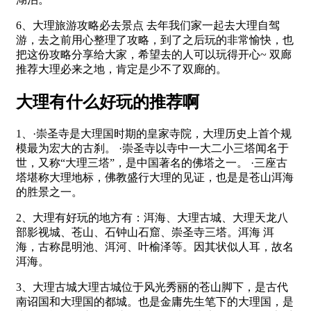
6、大理旅游攻略必去景点 去年我们家一起去大理自驾
游，去之前用心整理了攻略，到了之后玩的非常愉快，也
把这份攻略分享给大家，希望去的人可以玩得开心~ 双廊
推荐大理必来之地，肯定是少不了双廊的。
大理有什么好玩的推荐啊
1、·崇圣寺是大理国时期的皇家寺院，大理历史上首个规
模最为宏大的古刹。 ·崇圣寺以寺中一大二小三塔闻名于
世，又称“大理三塔”，是中国著名的佛塔之一。 ·三座古
塔堪称大理地标，佛教盛行大理的见证，也是是苍山洱海
的胜景之一。
2、大理有好玩的地方有：洱海、大理古城、大理天龙八
部影视城、苍山、石钟山石窟、崇圣寺三塔。洱海 洱
海，古称昆明池、洱河、叶榆泽等。因其状似人耳，故名
洱海。
3、大理古城大理古城位于风光秀丽的苍山脚下，是古代
南诏国和大理国的都城。也是金庸先生笔下的大理国，是