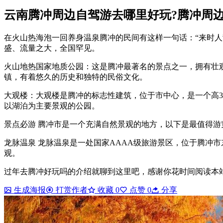
云南腾冲周边自驾游去哪里好玩?腾冲周边5
在火山热海泡一回养身温泉腾冲的民间有这样一句话：“来时人
盛、流量之大，全国罕见。
火山地热国家地质公园：这是腾冲最著名的景点之一，拥有壮
镇，有着悠久的历史和独特的民俗文化。
大观楼：大观楼是腾冲的标志性建筑，位于市中心，是一个高
以湖泊为主要景观的公园。
景点必游 腾冲市是一个充满自然景观的地方，以下是最值得游
龙脉温泉 龙脉温泉是一处国家AAAA级旅游景区，位于腾冲
观。
过年去腾冲好玩吗的介绍就聊到这里吧，感谢你花时间阅读本
生成海报
打赏作者
收藏
0
点赞
0
分享