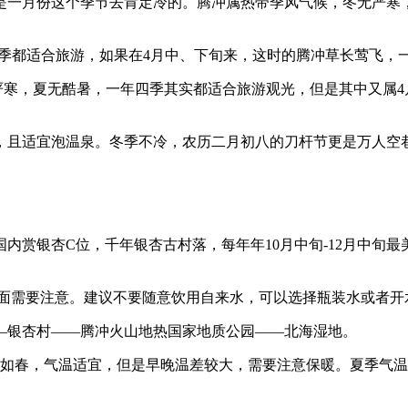
是一月份这个季节去肯定冷的。腾冲属热带季风气候，冬无严寒
年四季都适合旅游，如果在4月中、下旬来，这时的腾冲草长莺飞，
无严寒，夏无酷暑，一年四季其实都适合旅游观光，但是其中又属4
橙，且适宜泡温泉。冬季不冷，农历二月初八的刀杆节更是万人空
内赏银杏C位，千年银杏古村落，每年年10月中旬-12月中旬
方面需要注意。建议不要随意饮用自来水，可以选择瓶装水或者开
—银杏村——腾冲火山地热国家地质公园——北海湿地。
季如春，气温适宜，但是早晚温差较大，需要注意保暖。夏季气