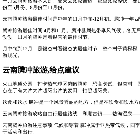
一月去腾冲旅游不太好。夏天去比较合适，那里比较凉快。要
份至5月份、8月份至11月份。
云南腾冲旅游最佳时间是每年的11月中旬-12月初。腾冲一
腾冲旅游最佳时间 4月和11月。腾冲县属热带季风气候，冬
勃勃，11月的腾冲是看银杏的最佳时节。
月中旬到12月，是银杏村看银杏的最佳时节，整个村子黄橙
游观光。
云南腾冲旅游,给点建议
火山地质公园：打卡热气球区俯瞰腾冲，恐高勿试。银杏村：国
点在于有大片大片超级出片的麦田，拍照超级美。
饮食和饮水 腾冲是一个风景秀丽的地方，但是在饮食和饮水
云南腾冲旅游攻略自由行最佳路线：和顺古镇——热海温泉—
云南腾冲旅游注意事项 气候和穿着 腾冲属于亚热带气候，四
于活动和出行。