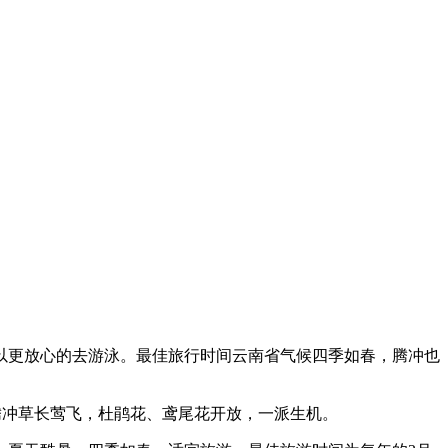
以更放心的去游泳。最佳旅行时间云南省气候四季如春，腾冲也
，腾冲草长莺飞，杜鹃花、鸢尾花开放，一派生机。