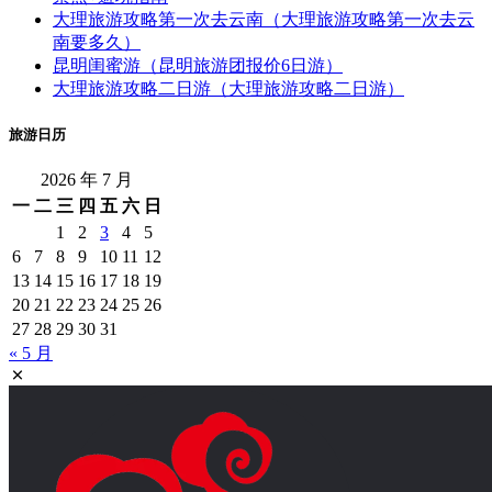
大理旅游攻略第一次去云南（大理旅游攻略第一次去云
南要多久）
昆明闺蜜游（昆明旅游团报价6日游）
大理旅游攻略二日游（大理旅游攻略二日游）
旅游日历
2026 年 7 月
一
二
三
四
五
六
日
1
2
3
4
5
6
7
8
9
10
11
12
13
14
15
16
17
18
19
20
21
22
23
24
25
26
27
28
29
30
31
« 5 月