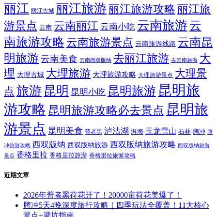
丽江
丽江旅游
丽江旅游攻略
丽江旅
丽江古城
云南旅游
云
游景点
云南丽江
云南小吃
云南
南旅游攻略
云南昆
云南旅游景点
云南旅游线路
明旅游
大
去丽江旅游
云南美食
云南西双版纳
去云南旅游
理
大理旅游
大理景
大理旅游攻略
大理古城
大理旅游景点
昆明旅
旅游
昆明
昆明旅游
点
昆明小吃
游攻略
昆明旅
昆明旅游攻略必去景点
游景点
昆明美食
泸沽湖
玉龙雪山
洱海
腾冲
普者黑
石林
腾
西双版纳
西双版纳旅游攻略
西双版纳旅游
西双版纳旅游
冲旅游攻略
香格里拉
香格里拉旅游
香格里拉旅游攻略
景点
近期文章
2026年普者黑荷花开了！20000亩荷花美爆了！
腾冲5天4晚深度旅行攻略｜四季玩法全覆盖！11大核心
景点+避坑指南