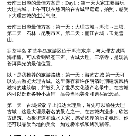
云南三日游的最佳方案是：Day1：第一天大家主要游玩
大理古城，上午可以在悠闲的在古城里逛逛，拍照，感受
下大理古城的生活气息。
云南三日游最佳方案：第一天：大理古城→洱海→三塔。
第二天：石林→昆明市区。第二天：丽江古城→玉龙雪
山。
罗荃半岛 罗荃半岛旅游区位于洱海东岸，与大理古城隔
海相望。可以看到银苍玉洱、古城大理、三塔寺，是观赏
苍洱风光的最佳位置。
以下是我推荐的旅游路线：第一天：游览古城 第一天可
以先去游览大理古城。这里保存着许多明清时期建筑风格
独特的建筑物，并被列入了世界文化遗产名录中。在古城
内可以逛逛各种小店铺，品尝当地美食和购买纪念品。
第一天：古城探索 早上抵达大理后，首先可以前往大理
古城，这是大理最著名的景点之一。在古城内漫步，欣赏
古建筑、石板街道和流水人家，感受浓厚的历史氛围。你
还可以品尝当地的美食，如过桥米线和烤乳猪等。