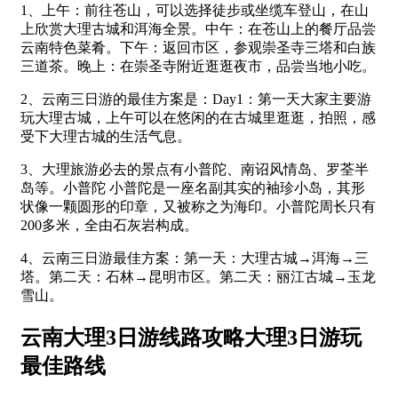
1、上午：前往苍山，可以选择徒步或坐缆车登山，在山
上欣赏大理古城和洱海全景。中午：在苍山上的餐厅品尝
云南特色菜肴。下午：返回市区，参观崇圣寺三塔和白族
三道茶。晚上：在崇圣寺附近逛逛夜市，品尝当地小吃。
2、云南三日游的最佳方案是：Day1：第一天大家主要游
玩大理古城，上午可以在悠闲的在古城里逛逛，拍照，感
受下大理古城的生活气息。
3、大理旅游必去的景点有小普陀、南诏风情岛、罗荃半
岛等。小普陀 小普陀是一座名副其实的袖珍小岛，其形
状像一颗圆形的印章，又被称之为海印。小普陀周长只有
200多米，全由石灰岩构成。
4、云南三日游最佳方案：第一天：大理古城→洱海→三
塔。第二天：石林→昆明市区。第二天：丽江古城→玉龙
雪山。
云南大理3日游线路攻略大理3日游玩
最佳路线