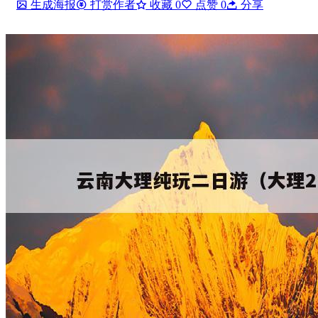
生成海报
打赏作者
收藏
0
点赞
0
分享