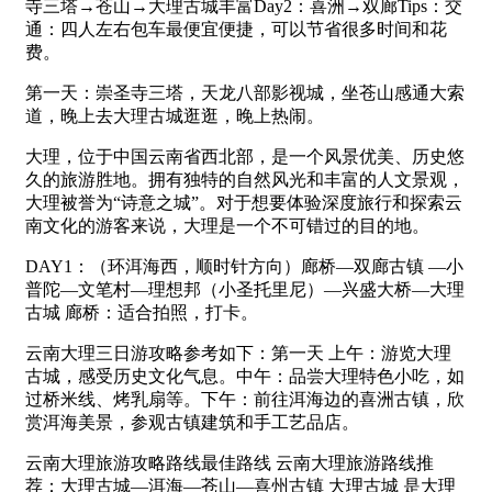
寺三塔→苍山→大理古城丰富Day2：喜洲→双廊Tips：交
通：四人左右包车最便宜便捷，可以节省很多时间和花
费。
第一天：崇圣寺三塔，天龙八部影视城，坐苍山感通大索
道，晚上去大理古城逛逛，晚上热闹。
大理，位于中国云南省西北部，是一个风景优美、历史悠
久的旅游胜地。拥有独特的自然风光和丰富的人文景观，
大理被誉为“诗意之城”。对于想要体验深度旅行和探索云
南文化的游客来说，大理是一个不可错过的目的地。
DAY1：（环洱海西，顺时针方向）廊桥—双廊古镇 —小
普陀—文笔村—理想邦（小圣托里尼）—兴盛大桥—大理
古城 廊桥：适合拍照，打卡。
云南大理三日游攻略参考如下：第一天 上午：游览大理
古城，感受历史文化气息。中午：品尝大理特色小吃，如
过桥米线、烤乳扇等。下午：前往洱海边的喜洲古镇，欣
赏洱海美景，参观古镇建筑和手工艺品店。
云南大理旅游攻略路线最佳路线 云南大理旅游路线推
荐：大理古城—洱海—苍山—喜州古镇 大理古城 是大理