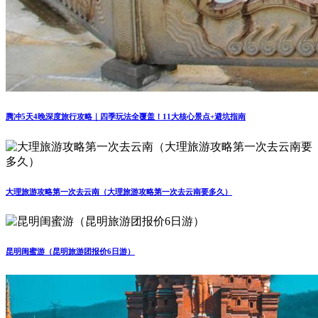
腾冲5天4晚深度旅行攻略｜四季玩法全覆盖！11大核心景点+避坑指南
大理旅游攻略第一次去云南（大理旅游攻略第一次去云南要多久）
昆明闺蜜游（昆明旅游团报价6日游）