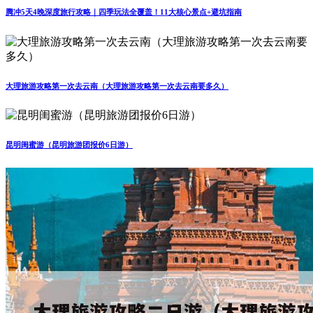
腾冲5天4晚深度旅行攻略｜四季玩法全覆盖！11大核心景点+避坑指南
大理旅游攻略第一次去云南（大理旅游攻略第一次去云南要多久）
昆明闺蜜游（昆明旅游团报价6日游）