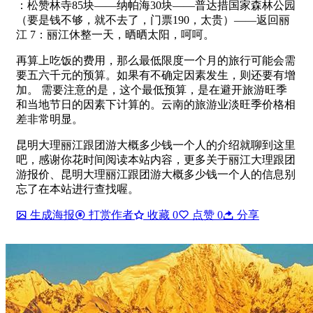
：松赞林寺85块——纳帕海30块——普达措国家森林公园
（要是钱不够，就不去了，门票190，太贵）——返回丽
江 7：丽江休整一天，晒晒太阳，呵呵。
再算上吃饭的费用，那么最低限度一个月的旅行可能会需
要五六千元的预算。如果有不确定因素发生，则还要有增
加。 需要注意的是，这个最低预算，是在避开旅游旺季
和当地节日的因素下计算的。云南的旅游业淡旺季价格相
差非常明显。
昆明大理丽江跟团游大概多少钱一个人的介绍就聊到这里
吧，感谢你花时间阅读本站内容，更多关于丽江大理跟团
游报价、昆明大理丽江跟团游大概多少钱一个人的信息别
忘了在本站进行查找喔。
生成海报
打赏作者
收藏
0
点赞
0
分享