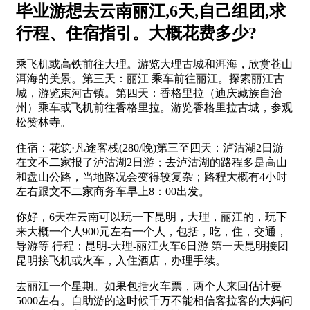
毕业游想去云南丽江,6天,自己组团,求
行程、住宿指引。大概花费多少?
乘飞机或高铁前往大理。游览大理古城和洱海，欣赏苍山
洱海的美景。第三天：丽江 乘车前往丽江。探索丽江古
城，游览束河古镇。第四天：香格里拉（迪庆藏族自治
州）乘车或飞机前往香格里拉。游览香格里拉古城，参观
松赞林寺。
住宿：花筑·凡途客栈(280/晚)第三至四天：泸沽湖2日游
在文不二家报了泸沽湖2日游；去泸沽湖的路程多是高山
和盘山公路，当地路况会变得较复杂；路程大概有4小时
左右跟文不二家商务车早上8：00出发。
你好，6天在云南可以玩一下昆明，大理，丽江的，玩下
来大概一个人900元左右一个人，包括，吃，住，交通，
导游等 行程：昆明-大理-丽江火车6日游 第一天昆明接团
昆明接飞机或火车，入住酒店，办理手续。
去丽江一个星期。如果包括火车票，两个人来回估计要
5000左右。自助游的这时候千万不能相信客拉客的大妈问