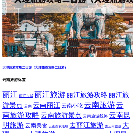
大理旅游攻略二日游（大理旅游攻略二日游）
云南旅游标签
丽江
丽江旅游
丽江旅游攻略
丽江旅
丽江古城
云南旅游
云
游景点
云南丽江
云南小吃
云南
南旅游攻略
云南昆
云南旅游景点
云南旅游线路
明旅游
大
去丽江旅游
云南美食
云南西双版纳
去云南旅游