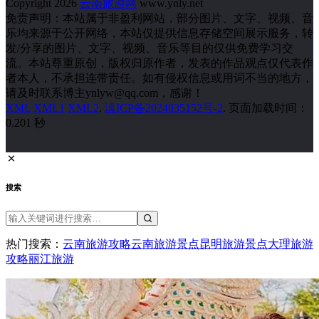
Copyright 2026
云南旅游网
www.ynly.net
免责声明：本站属于非盈利网站，部分图片、文字、视频、音
乐均来源于公开网络，本站仅提供信息存储空间展示服务，转
发/分享的图片、文字、视频、音乐等目的仅供免费学习交
流。本站尊重原创，版权归原作者，发表的作品观点仅代表作
者本人，不承担连带责任。如有侵权信息或用词不当的地方，
请及时联系博主ynlyw@qq.com，感谢！
XML
XML1
XML2
.
滇ICP备2024035152号-2
. 页面加载时间：
0.201 秒
搜索
热门搜索：
云南旅游攻略
云南旅游景点
昆明旅游景点
大理旅游
攻略
丽江旅游