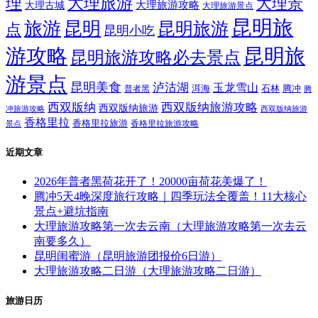
理
大理旅游
大理景
大理旅游攻略
大理古城
大理旅游景点
昆明旅
旅游
昆明
昆明旅游
点
昆明小吃
游攻略
昆明旅
昆明旅游攻略必去景点
游景点
昆明美食
泸沽湖
玉龙雪山
洱海
腾冲
普者黑
石林
腾
西双版纳
西双版纳旅游攻略
西双版纳旅游
西双版纳旅游
冲旅游攻略
香格里拉
香格里拉旅游
香格里拉旅游攻略
景点
近期文章
2026年普者黑荷花开了！20000亩荷花美爆了！
腾冲5天4晚深度旅行攻略｜四季玩法全覆盖！11大核心
景点+避坑指南
大理旅游攻略第一次去云南（大理旅游攻略第一次去云
南要多久）
昆明闺蜜游（昆明旅游团报价6日游）
大理旅游攻略二日游（大理旅游攻略二日游）
旅游日历