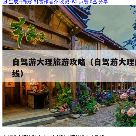
生成海报
打赏作者
收藏
0
点赞
0
分享