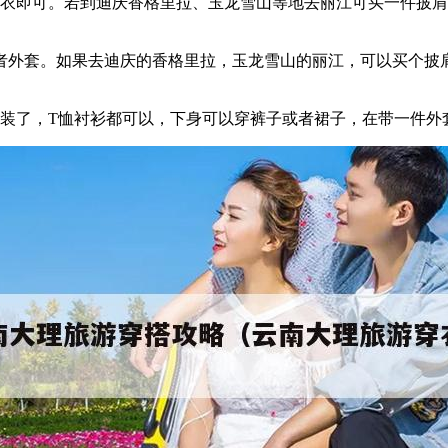
大衣即可。若到迪庆香格里拉、玉龙雪山等地去丽江可买一件披
或者外套。如果去迪庆的香格里拉，玉龙雪山的丽江，可以买个披
夏装了，T恤衬衫都可以，下身可以穿裤子或者裙子，在带一件外