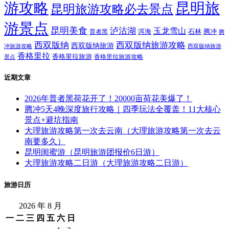
游攻略
昆明旅
昆明旅游攻略必去景点
游景点
昆明美食
泸沽湖
玉龙雪山
洱海
腾冲
普者黑
石林
腾
西双版纳
西双版纳旅游攻略
西双版纳旅游
西双版纳旅游
冲旅游攻略
香格里拉
香格里拉旅游
香格里拉旅游攻略
景点
近期文章
2026年普者黑荷花开了！20000亩荷花美爆了！
腾冲5天4晚深度旅行攻略｜四季玩法全覆盖！11大核心
景点+避坑指南
大理旅游攻略第一次去云南（大理旅游攻略第一次去云
南要多久）
昆明闺蜜游（昆明旅游团报价6日游）
大理旅游攻略二日游（大理旅游攻略二日游）
旅游日历
2026 年 8 月
一
二
三
四
五
六
日