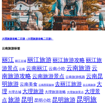
大理旅游攻略二日游（大理旅游攻略二日游）
云南旅游标签
丽江
丽江旅游
丽江旅游攻略
丽江旅
丽江古城
云南旅游
云
游景点
云南丽江
云南小吃
云南
南旅游攻略
云南昆
云南旅游景点
云南旅游线路
明旅游
大
去丽江旅游
云南美食
云南西双版纳
去云南旅游
理
大理旅游
大理景
大理旅游攻略
大理古城
大理旅游景点
昆明旅
旅游
昆明
昆明旅游
点
昆明小吃