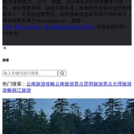
发/分享的图片、文字、视频、音乐等目的仅供免费学习交
流。本站尊重原创，版权归原作者，发表的作品观点仅代表作
者本人，不承担连带责任。如有侵权信息或用词不当的地方，
请及时联系博主ynlyw@qq.com，感谢！
XML
XML1
XML2
.
滇ICP备2024035152号-2
. 页面加载时间：
0.199 秒
搜索
热门搜索：
云南旅游攻略
云南旅游景点
昆明旅游景点
大理旅游
攻略
丽江旅游