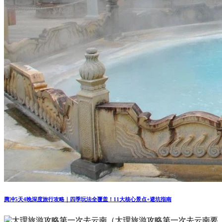
腾冲5天4晚深度旅行攻略｜四季玩法全覆盖！11大核心景点+避坑指南