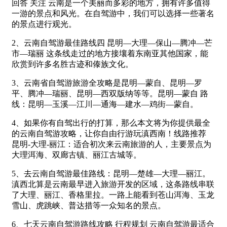
回答 关注 云南是一个美丽而多彩的地方，拥有许多值得
一游的景点和风光。在自驾游中，我们可以选择一些著名
的景点进行观光。
2、云南自驾游最佳路线四 昆明—大理—保山—腾冲—芒
市—瑞丽 这条线走过的地方接壤着东南亚其他国家，能
欣赏到许多名胜古迹和傣族文化。
3、云南省自驾游旅游全攻略是昆明—蒙自、昆明—罗
平、腾冲—瑞丽、昆明—西双版纳等等。昆明—蒙自 路
线：昆明—玉溪—江川—通海—建水—鸡街—蒙自。
4、如果你有自驾出行的打算，那么本文将为你提供最全
的云南自驾游攻略，让你自由行游玩滇西南！线路推荐
昆明-大理-丽江：适合初次来云南旅游的人，主要景点为
大理洱海、双廊古镇、丽江古城等。
5、去云南自驾游最佳路线：昆明—楚雄—大理—丽江。
滇西北算是云南最早进入旅游开发的区域，这条路线串联
了大理、丽江、香格里拉。一路上能看到苍山洱海、玉龙
雪山、虎跳峡、普达措等一众知名的景点。
6、七天云南自驾游路线攻略 行程规划 云南自驾游最适合