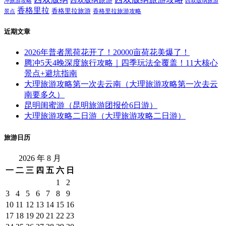
西双版纳旅游
西双版纳旅游
冲旅游攻略
香格里拉
香格里拉旅游
香格里拉旅游攻略
景点
近期文章
2026年普者黑荷花开了！20000亩荷花美爆了！
腾冲5天4晚深度旅行攻略｜四季玩法全覆盖！11大核心
景点+避坑指南
大理旅游攻略第一次去云南（大理旅游攻略第一次去云
南要多久）
昆明闺蜜游（昆明旅游团报价6日游）
大理旅游攻略二日游（大理旅游攻略二日游）
旅游日历
2026 年 8 月
一
二
三
四
五
六
日
1
2
3
4
5
6
7
8
9
10
11
12
13
14
15
16
17
18
19
20
21
22
23