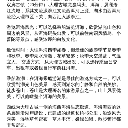
双廊古镇（20分钟）-大理古城龙龛码头。洱海，属澜沧
江流域，系其支流漾濞江支流西洱河上源。湖水由西洱河
流经大理市区下关，向西汇入漾濞江。
游览洱海风光：可以选择乘船游览洱海，欣赏湖光山色和
周边的风景。从洱海码头出发，可以前往南诏风情岛、小
普陀等景点，感受浓厚的白族文化。
最佳时间：大理洱海四季如春，但最佳的旅游季节是春季
和秋季。春季湖水清澈，花草繁盛；秋季天空湛蓝，气温
宜人。 交通方式：从大理古城出发，可以选择乘坐公交
车、出租车或者租自行车前往洱海。
乘船游湖：在洱海乘船游湖是最佳的游览方式之一。可以
欣赏到湖光山色美景，感受到湖水的宁静和自然的美妙。
徒步苍山：苍山是大理著名的旅游景点之一，山上风景优
美，可以俯瞰整个洱海的美景。
西线为大理古城一侧的海西洱海生态廊道。洱海海西的这
条廊道沿湖岸建设，已建成的绿道长约46公里，沿途风光
秀美，湿地草甸密布，草木丰沛，嫩绿如毯，散步骑行都
非常舒适。