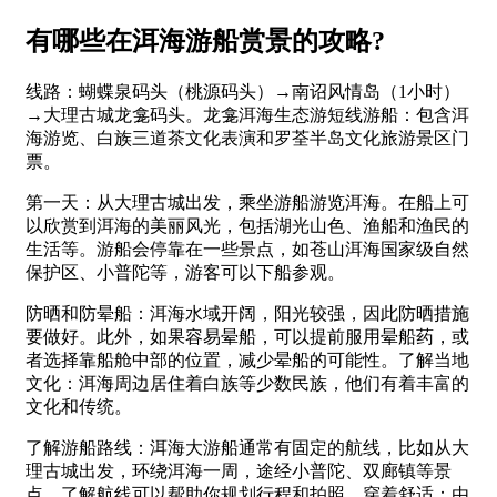
有哪些在洱海游船赏景的攻略?
线路：蝴蝶泉码头（桃源码头）→南诏风情岛（1小时）
→大理古城龙龛码头。龙龛洱海生态游短线游船：包含洱
海游览、白族三道茶文化表演和罗荃半岛文化旅游景区门
票。
第一天：从大理古城出发，乘坐游船游览洱海。在船上可
以欣赏到洱海的美丽风光，包括湖光山色、渔船和渔民的
生活等。游船会停靠在一些景点，如苍山洱海国家级自然
保护区、小普陀等，游客可以下船参观。
防晒和防晕船：洱海水域开阔，阳光较强，因此防晒措施
要做好。此外，如果容易晕船，可以提前服用晕船药，或
者选择靠船舱中部的位置，减少晕船的可能性。了解当地
文化：洱海周边居住着白族等少数民族，他们有着丰富的
文化和传统。
了解游船路线：洱海大游船通常有固定的航线，比如从大
理古城出发，环绕洱海一周，途经小普陀、双廊镇等景
点。了解航线可以帮助你规划行程和拍照。穿着舒适：由