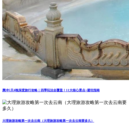
腾冲5天4晚深度旅行攻略｜四季玩法全覆盖！11大核心景点+避坑指南
大理旅游攻略第一次去云南（大理旅游攻略第一次去云南要多久）