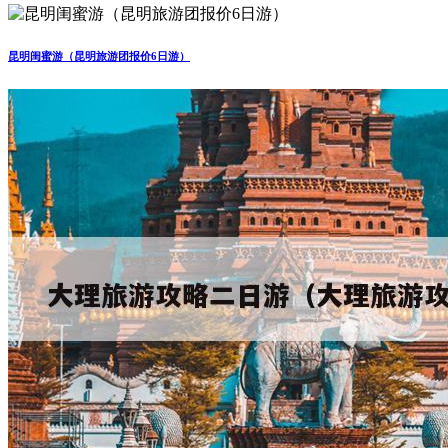
昆明闺蜜游（昆明旅游团报价6日游）