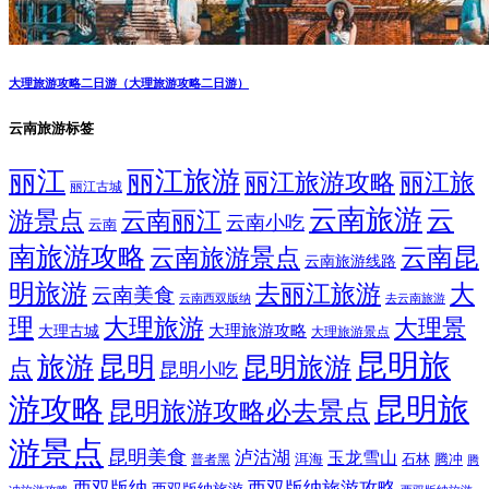
大理旅游攻略二日游（大理旅游攻略二日游）
云南旅游标签
丽江
丽江旅游
丽江旅游攻略
丽江旅
丽江古城
云南旅游
云
游景点
云南丽江
云南小吃
云南
南旅游攻略
云南昆
云南旅游景点
云南旅游线路
明旅游
大
去丽江旅游
云南美食
云南西双版纳
去云南旅游
理
大理旅游
大理景
大理旅游攻略
大理古城
大理旅游景点
昆明旅
旅游
昆明
昆明旅游
点
昆明小吃
游攻略
昆明旅
昆明旅游攻略必去景点
游景点
昆明美食
泸沽湖
玉龙雪山
洱海
腾冲
普者黑
石林
腾
西双版纳
西双版纳旅游攻略