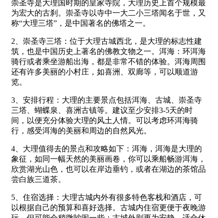
崇圣寺是大理国时期的皇家寺院，大理历史上首个规模最
为宏大的古刹。崇圣寺以寺中一大二小三塔闻名于世，又
称“大理三塔”，是中国著名的佛塔之一。
2、崇圣寺三塔：位于大理古城西北，是大理的标志性建
筑，也是中国历史上著名的佛教文物之一。洱海：环洱海
骑行或者乘坐游船出海，都是非常不错的体验。洱海周围
还有许多美丽的小村庄，如喜洲、双廊等，可以顺道游
览。
3、安排行程：大理的主要景点包括洱海、古城、崇圣寺
三塔、蝴蝶泉、喜洲古镇等。建议至少安排3-5天的时
间，以便充分体验大理的风土人情。可以考虑环洱海骑
行，感受洱海的美丽和周边的自然风光。
4、大理值得去的景点和攻略如下：洱海，洱海是大理的
象征，如同一幅天然的美丽画卷，你可以乘船畅游洱海，
欣赏湖光山色，也可以在岸边垂钓，或者在湖边的茶馆品
尝白族三道茶。
5、住宿选择：大理古城内外有很多特色客栈和酒店，可
以根据自己的预算和喜好选择。古城内住宿更便于夜晚游
玩，但可能会稍微吵闹一些；古城外则更为安静，适合休