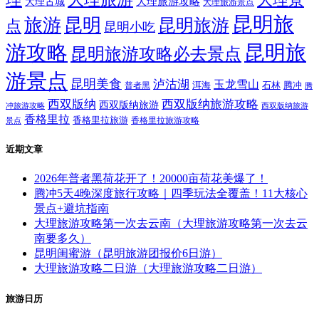
大理旅游攻略
大理古城
大理旅游景点
昆明旅
旅游
昆明
昆明旅游
点
昆明小吃
游攻略
昆明旅
昆明旅游攻略必去景点
游景点
昆明美食
泸沽湖
玉龙雪山
洱海
腾冲
普者黑
石林
腾
西双版纳
西双版纳旅游攻略
西双版纳旅游
西双版纳旅游
冲旅游攻略
香格里拉
香格里拉旅游
香格里拉旅游攻略
景点
近期文章
2026年普者黑荷花开了！20000亩荷花美爆了！
腾冲5天4晚深度旅行攻略｜四季玩法全覆盖！11大核心
景点+避坑指南
大理旅游攻略第一次去云南（大理旅游攻略第一次去云
南要多久）
昆明闺蜜游（昆明旅游团报价6日游）
大理旅游攻略二日游（大理旅游攻略二日游）
旅游日历