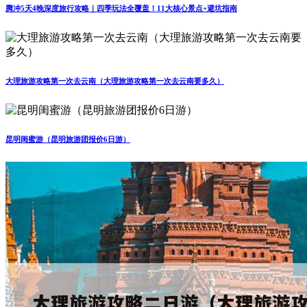
腾冲5天4晚深度旅行攻略｜四季玩法全覆盖！11大核心景点+避坑指南
大理旅游攻略第一次去云南（大理旅游攻略第一次去云南要多久）
昆明闺蜜游（昆明旅游团报价6日游）