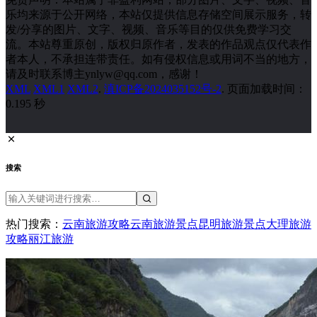
乐均来源于公开网络，本站仅提供信息存储空间展示服务，转
发/分享的图片、文字、视频、音乐等目的仅供免费学习交
流。本站尊重原创，版权归原作者，发表的作品观点仅代表作
者本人，不承担连带责任。如有侵权信息或用词不当的地方，
请及时联系博主ynlyw@qq.com，感谢！
XML
XML1
XML2
.
滇ICP备2024035152号-2
. 页面加载时间：
0.195 秒
搜索
热门搜索：
云南旅游攻略
云南旅游景点
昆明旅游景点
大理旅游
攻略
丽江旅游