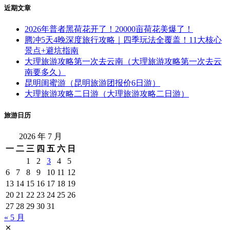
近期文章
2026年普者黑荷花开了！20000亩荷花美爆了！
腾冲5天4晚深度旅行攻略｜四季玩法全覆盖！11大核心
景点+避坑指南
大理旅游攻略第一次去云南（大理旅游攻略第一次去云
南要多久）
昆明闺蜜游（昆明旅游团报价6日游）
大理旅游攻略二日游（大理旅游攻略二日游）
旅游日历
2026 年 7 月
一
二
三
四
五
六
日
1
2
3
4
5
6
7
8
9
10
11
12
13
14
15
16
17
18
19
20
21
22
23
24
25
26
27
28
29
30
31
« 5 月