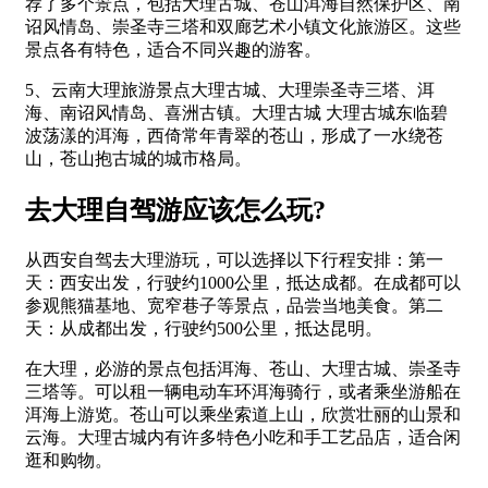
荐了多个景点，包括大理古城、苍山洱海自然保护区、南
诏风情岛、崇圣寺三塔和双廊艺术小镇文化旅游区。这些
景点各有特色，适合不同兴趣的游客。
5、云南大理旅游景点大理古城、大理崇圣寺三塔、洱
海、南诏风情岛、喜洲古镇。大理古城 大理古城东临碧
波荡漾的洱海，西倚常年青翠的苍山，形成了一水绕苍
山，苍山抱古城的城市格局。
去大理自驾游应该怎么玩?
从西安自驾去大理游玩，可以选择以下行程安排：第一
天：西安出发，行驶约1000公里，抵达成都。在成都可以
参观熊猫基地、宽窄巷子等景点，品尝当地美食。第二
天：从成都出发，行驶约500公里，抵达昆明。
在大理，必游的景点包括洱海、苍山、大理古城、崇圣寺
三塔等。可以租一辆电动车环洱海骑行，或者乘坐游船在
洱海上游览。苍山可以乘坐索道上山，欣赏壮丽的山景和
云海。大理古城内有许多特色小吃和手工艺品店，适合闲
逛和购物。