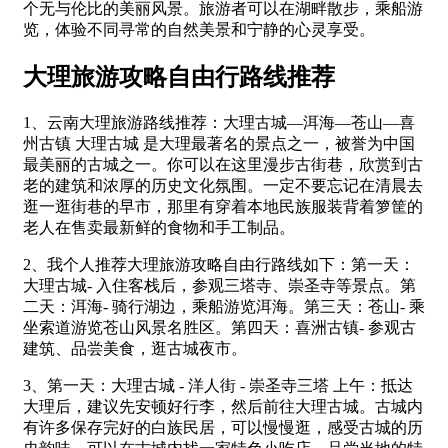
个无与伦比的美丽风景。旅游者可以在湖畔散步，乘船游
览，体验不同寻常的自然美景和宁静的心灵享受。
大理旅游攻略自由行路线推荐
1、云南大理旅游路线推荐：大理古城—洱海—苍山—喜
州古镇 大理古城 是大理最著名的景点之一，被誉为中国
最美丽的古城之一。你可以在这里漫步古街巷，欣赏到古
老的建筑和浓厚的历史文化氛围。一定不要忘记在清晨去
逛一逛街巷的早市，那里有穿着本地民族服装背着箩筐的
老人在售卖最新鲜的食物和手工制品。
2、我个人推荐大理旅游攻略自由行路线如下：第一天：
大理古城- 入住客栈后，参观三塔寺、崇圣寺等景点。第
二天：洱海- 骑行湖边，乘船游览洱海。第三天：苍山- 乘
坐索道游览苍山风景名胜区。第四天：喜洲古镇- 参观古
建筑、品尝美食，逛古城夜市。
3、第一天：大理古城 - 洋人街 - 崇圣寺三塔 上午：抵达
大理后，建议先安顿好行李，然后前往大理古城。古城内
有许多保存完好的白族民居，可以慢慢逛，感受古城的历