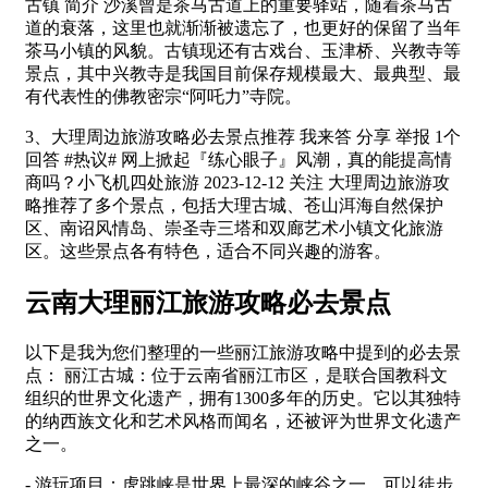
古镇 简介 沙溪曾是茶马古道上的重要驿站，随着茶马古
道的衰落，这里也就渐渐被遗忘了，也更好的保留了当年
茶马小镇的风貌。古镇现还有古戏台、玉津桥、兴教寺等
景点，其中兴教寺是我国目前保存规模最大、最典型、最
有代表性的佛教密宗“阿吒力”寺院。
3、大理周边旅游攻略必去景点推荐 我来答 分享 举报 1个
回答 #热议# 网上掀起『练心眼子』风潮，真的能提高情
商吗？小飞机四处旅游 2023-12-12 关注 大理周边旅游攻
略推荐了多个景点，包括大理古城、苍山洱海自然保护
区、南诏风情岛、崇圣寺三塔和双廊艺术小镇文化旅游
区。这些景点各有特色，适合不同兴趣的游客。
云南大理丽江旅游攻略必去景点
以下是我为您们整理的一些丽江旅游攻略中提到的必去景
点： 丽江古城：位于云南省丽江市区，是联合国教科文
组织的世界文化遗产，拥有1300多年的历史。它以其独特
的纳西族文化和艺术风格而闻名，还被评为世界文化遗产
之一。
- 游玩项目：虎跳峡是世界上最深的峡谷之一，可以徒步