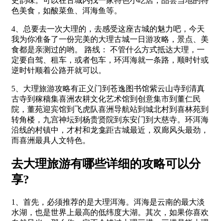
史韵味。可以在古城内找一家特色小吃店，品尝当地的特
色美食，如酸菜鱼、洱海鱼等。
4、总要去一次大理的，去感受这座古城的魅力吧，今天
我为你准备了一份完美的大理古城一日游攻略，景点、美
食都是亲测过的哟。 路线： 不管什么方式抵达大理，一
定要自驾、租车，或者包车，环洱海就一条路，顺时针或
逆时针顺着公路开就可以。
5、大理旅游攻略有正义门到苍逸图书馆紫云山寺到清真
古寺到稼穑集喜洲农耕文化艺术馆到创意集市到董仁民
院，董苑迎宾馆到飞虎队喜洲导航站到城北村到喜林苑到
转角楼，九宫神坛到杨贵贤院到东安门到大慈寺。环洱海
沿线的村镇中，才村和龙龛距古城最近，双廊风头最劲，
而喜洲最具人文特色。
去大理旅游有哪些详细的攻略可以分
享?
1、首先，必须推荐的是大理洱海。洱海是云南的最大淡
水湖，也是世界上最高的低纬度大湖。其次，如果你喜欢