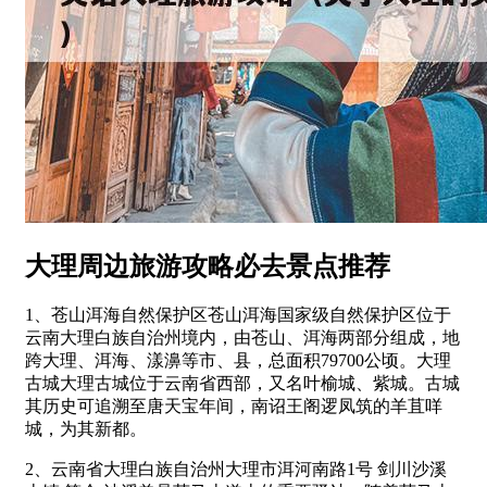
大理周边旅游攻略必去景点推荐
1、苍山洱海自然保护区苍山洱海国家级自然保护区位于
云南大理白族自治州境内，由苍山、洱海两部分组成，地
跨大理、洱海、漾濞等市、县，总面积79700公顷。大理
古城大理古城位于云南省西部，又名叶榆城、紫城。古城
其历史可追溯至唐天宝年间，南诏王阁逻凤筑的羊苴咩
城，为其新都。
2、云南省大理白族自治州大理市洱河南路1号 剑川沙溪