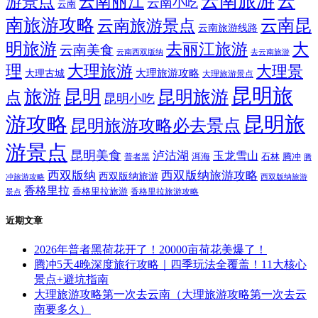
云南旅游
云
游景点
云南丽江
云南小吃
云南
南旅游攻略
云南昆
云南旅游景点
云南旅游线路
明旅游
大
去丽江旅游
云南美食
云南西双版纳
去云南旅游
理
大理旅游
大理景
大理旅游攻略
大理古城
大理旅游景点
昆明旅
旅游
昆明
昆明旅游
点
昆明小吃
游攻略
昆明旅
昆明旅游攻略必去景点
游景点
昆明美食
泸沽湖
玉龙雪山
洱海
腾冲
普者黑
石林
腾
西双版纳
西双版纳旅游攻略
西双版纳旅游
西双版纳旅游
冲旅游攻略
香格里拉
香格里拉旅游
香格里拉旅游攻略
景点
近期文章
2026年普者黑荷花开了！20000亩荷花美爆了！
腾冲5天4晚深度旅行攻略｜四季玩法全覆盖！11大核心
景点+避坑指南
大理旅游攻略第一次去云南（大理旅游攻略第一次去云
南要多久）