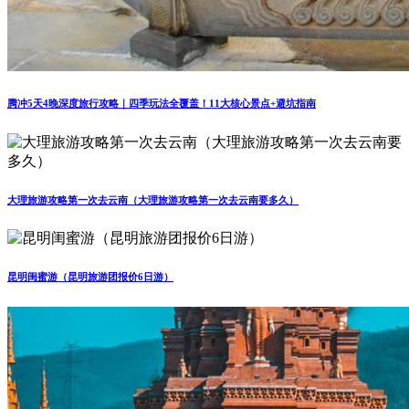
腾冲5天4晚深度旅行攻略｜四季玩法全覆盖！11大核心景点+避坑指南
大理旅游攻略第一次去云南（大理旅游攻略第一次去云南要多久）
昆明闺蜜游（昆明旅游团报价6日游）