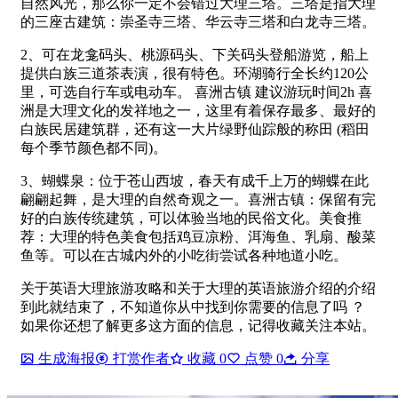
自然风光，那么你一定不会错过大理三塔。三塔是指大理
的三座古建筑：崇圣寺三塔、华云寺三塔和白龙寺三塔。
2、可在龙龛码头、桃源码头、下关码头登船游览，船上
提供白族三道茶表演，很有特色。环湖骑行全长约120公
里，可选自行车或电动车。 喜洲古镇 建议游玩时间2h 喜
洲是大理文化的发祥地之一，这里有着保存最多、最好的
白族民居建筑群，还有这一大片绿野仙踪般的称田 (稻田
每个季节颜色都不同)。
3、蝴蝶泉：位于苍山西坡，春天有成千上万的蝴蝶在此
翩翩起舞，是大理的自然奇观之一。喜洲古镇：保留有完
好的白族传统建筑，可以体验当地的民俗文化。美食推
荐：大理的特色美食包括鸡豆凉粉、洱海鱼、乳扇、酸菜
鱼等。可以在古城内外的小吃街尝试各种地道小吃。
关于英语大理旅游攻略和关于大理的英语旅游介绍的介绍
到此就结束了，不知道你从中找到你需要的信息了吗 ？
如果你还想了解更多这方面的信息，记得收藏关注本站。
生成海报
打赏作者
收藏
0
点赞
0
分享