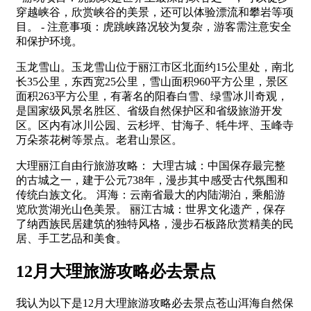
穿越峡谷，欣赏峡谷的美景，还可以体验漂流和攀岩等项
目。 - 注意事项：虎跳峡路况较为复杂，游客需注意安全
和保护环境。
玉龙雪山。玉龙雪山位于丽江市区北面约15公里处，南北
长35公里，东西宽25公里，雪山面积960平方公里，景区
面积263平方公里，有著名的阳春白雪、绿雪冰川奇观，
是国家级风景名胜区、省级自然保护区和省级旅游开发
区。区内有冰川公园、云杉坪、甘海子、牦牛坪、玉峰寺
万朵茶花树等景点。老君山景区。
大理丽江自由行旅游攻略： 大理古城：中国保存最完整
的古城之一，建于公元738年，漫步其中感受古代氛围和
传统白族文化。 洱海：云南省最大的内陆湖泊，乘船游
览欣赏湖光山色美景。 丽江古城：世界文化遗产，保存
了纳西族民居建筑的独特风格，漫步石板路欣赏精美的民
居、手工艺品和美食。
12月大理旅游攻略必去景点
我认为以下是12月大理旅游攻略必去景点苍山洱海自然保