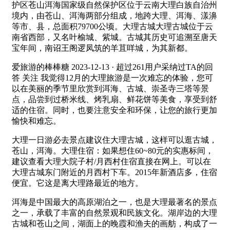
护区苍山洱海国家级自然保护区位于云南大理白族自治州
境内，由苍山、洱海两部分组成，地跨大理、洱海、漾濞
等市、县，总面积79700公顷。大理古城大理古城位于云
南省西部，又名叶榆城、紫城。古城其历史可追溯至唐天
宝年间，南诏王阁逻凤筑的羊苴咩城，为其新都。
爱旅游的棒棒糖 2023-12-13 · 超过261用户采纳过TA的回
答 关注 我觉得12月的大理旅游是一次难忘的体验，您可
以在美丽的季节里欣赏到洱海、古城、崇圣寺三塔等景
点，品尝到过桥米线、烤乳扇、鲜花饼等美食，享受到舒
适的住宿。同时，也要注意安全和环保，让您的旅行更加
愉快和难忘。
大理一日游必去景点建议住大理古城，这样可以逛古城，
苍山，洱海。大理住宿：如果想住60~80元的实惠标间，
建议查看大理大院子村/月西村住宿直接在网上。可以在
大理古城东门附近的月西村下车。2015年新酒店多，住宿
便宜。它这是离大理路最近的地方。
洱海是中国最大的高原湖泊之一，也是大理最著名的景点
之一，承载了丰富的自然景观和民族文化。湖岸边的大理
古城和苍山之间，湖面上的晚霞和渔夫的画舫，构成了一