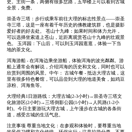
史。主街一条，两侧有很多岔路，五华楼上可以看到古城
全景，免费。
崇圣寺三塔：步行或乘车前往大理的标志性景点——崇圣
寺三塔，这是一座有着千年历史的佛教建筑群，也是摄影
爱好者的好去处。 苍山十九峰：如果时间和体力允许，
可以选择坐索道上苍山，近距离观赏苍山十九峰的壮观景
色。 玉洱园：下山后，可以到玉洱园逛逛，体验一下当
地的茶文化。
洱海游船 - 在洱海边乘坐游船，体验洱海的波光粼粼。游
船上通常会有解说，介绍洱海的历史和文化，同时也可以
欣赏到周围的风景。中午： 古城午餐 - 抵达大理古城，这
里有很多特色餐馆，可以品尝到大理的地道美食，如鸡豆
凉粉、洱海鱼等。
大理经典1日游路线：大理古城(2-3小时)→崇圣寺三塔文
化旅游区(2小时)→三塔倒影公园(1小时)→人民路(1-2小
时)。今日主要游玩大理古城，上午漫步在古城的各条街
道，感受古城的生活气息。
注意事项 尊重当地文化：在参观和体验时，要尊重当地
的风俗习惯和文化传统。环保出行：注意垃圾分类，不要