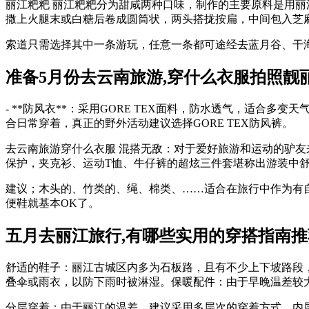
丽江粑粑 丽江粑粑分为甜咸两种口味，制作的主要原料是用
撒上火腿末或白糖后卷成圆筒状，两头搭拢按扁，中间包入芝
索道只需选择其中一条游玩，任意一条都可途经去蓝月谷、干
准备5月份去云南旅游,穿什么衣服拍照靓
- **防风衣**：采用GORE TEX面料，防水透气，适合多
合日常穿着，真正的野外活动建议选择GORE TEX防风裤。
去云南旅游穿什么衣服 混搭无敌：对于爱好旅游和运动的驴
保护，夹克衫、运动T恤、牛仔裤的超炫三件套堪称出游装中舒
建议；木头的、竹类的、绳、棉类、……适合在旅行中作为有
便鞋就基本OK了。
五月去丽江旅行,有哪些实用的穿搭指南推
舒适的鞋子：丽江古城区内多为石板路，且有不少上下坡路段
叠伞或雨衣，以防下雨时被淋湿。保暖配件：由于早晚温差较
分层穿着：由于丽江的温差，建议采用多层次的穿着方式。内