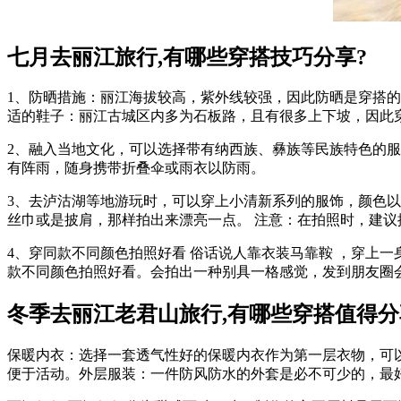
七月去丽江旅行,有哪些穿搭技巧分享?
1、防晒措施：丽江海拔较高，紫外线较强，因此防晒是穿搭
适的鞋子：丽江古城区内多为石板路，且有很多上下坡，因此
2、融入当地文化，可以选择带有纳西族、彝族等民族特色的服
有阵雨，随身携带折叠伞或雨衣以防雨。
3、去泸沽湖等地游玩时，可以穿上小清新系列的服饰，颜色
丝巾或是披肩，那样拍出来漂亮一点。 注意：在拍照时，建
4、穿同款不同颜色拍照好看 俗话说人靠衣装马靠鞍 ，穿上
款不同颜色拍照好看。会拍出一种别具一格感觉，发到朋友圈
冬季去丽江老君山旅行,有哪些穿搭值得分
保暖内衣：选择一套透气性好的保暖内衣作为第一层衣物，可
便于活动。外层服装：一件防风防水的外套是必不可少的，最