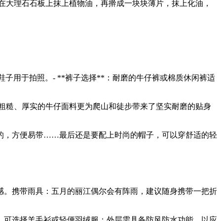
在大理石石板上抹上植物油，再擀成一块块薄片，抹上化油，
的鞋子用于拍照。- **裤子选择**：耐磨的牛仔裤或棉质休闲裤适
粗糙、厚实的牛仔面料更为爬山和徒步带来了坚实耐磨的贴身
的，方便易带……最后还是要配上时尚的帽子，可以穿舒适的轻
感。携带雨具：五月的丽江偶尔会有阵雨，建议随身携带一把折
，可选择羊毛衫或轻便羽绒服；外层需具备防风防水功能，以应