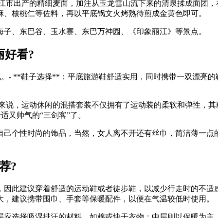
丽江市出产的精细麦面，加注从玉龙雪山流下来的清泉揉成面团，
麻、核桃仁等佐料，再以平底锅文火烤熟待煎成金黄色即可。
海子、东巴谷、玉水寨、东巴万神园、《印象丽江》等景点。
丽好看?
变天气。- **鞋子选择**：平底旅游鞋舒适实用，同时携带一双漂亮
友来说，运动休闲的混搭套装不仅拥有了运动装的柔软和弹性，其
适又帅气的“三剑客”了。
自己个性时尚的饰品，当然，女人离不开还有丝巾，简洁薄一点
荐?
，因此建议穿着舒适的运动鞋或者徒步鞋，以减少行走时的不适
大，建议携带围巾、手套等保暖配件，以便在气温较低时使用。
层应选择吸湿排汗的材料，如棉或快干衣物；中层则以保暖为主