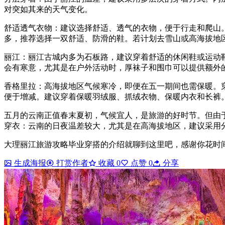
对突如其来的天气变化。
舒适透气衣物：建议选择舒适、透气的衣物，便于行走和爬山。
多，推荐选择一双舒适、防滑的鞋。若计划去雪山或高海拔地
丽江：丽江古城内多为石板路，建议穿着舒适的休闲鞋或运动
会有寒意，尤其是在户外活动时，厚袜子和围巾可以提供额外
香格里拉：高海拔地区气候寒冷，即便在五一期间也需保暖。
便于增减。建议穿着保暖羽绒服、抓绒衣物、保暖内衣和长裤
五月的云南正值春末夏初，气候宜人，是旅游的好时节。但由
穿衣：云南的日夜温差较大，尤其是在高海拔地区，建议采用
大理丽江旅游攻略毕业穿搭的介绍就聊到这里吧，感谢你花时
生成海报
打赏作者
收藏
0
点赞
0
分享