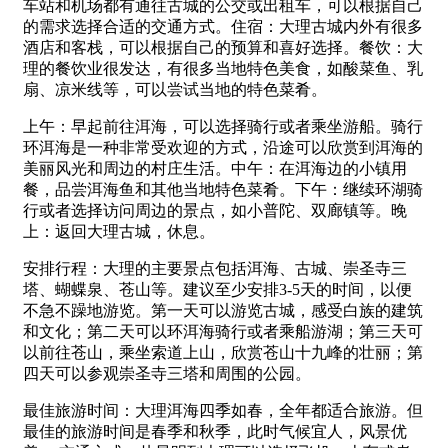
车站和机场都有通往古城的公交或出租车，可以根据自己
的需求选择合适的交通方式。住宿：大理古城内外有很多
酒店和客栈，可以根据自己的预算和喜好选择。餐饮：大
理的餐饮业很发达，有很多当地特色美食，如酸菜鱼、乳
扇、凉米线等，可以尝试当地的特色菜肴。
上午：早起前往洱海，可以选择骑行或者乘坐游船。骑行
环洱海是一种非常受欢迎的方式，沿途可以欣赏到洱海的
美丽风光和周边的村庄生活。中午：在洱海边的小镇用
餐，品尝洱海鱼和其他当地特色菜肴。下午：继续环湖骑
行或者选择访问周边的景点，如小普陀、双廊镇等。晚
上：返回大理古城，休息。
安排行程：大理的主要景点包括洱海、古城、崇圣寺三
塔、蝴蝶泉、苍山等。建议至少安排3-5天的时间，以便
不急不躁地游览。第一天可以游览古城，感受白族的建筑
和文化；第二天可以环洱海骑行或者乘船游湖；第三天可
以前往苍山，乘坐索道上山，欣赏苍山十九峰的壮丽；第
四天可以参观崇圣寺三塔和周围的公园。
最佳旅游时间：大理洱海四季如春，全年都适合旅游。但
最佳的旅游时间是春季和秋季，此时气候宜人，风景优