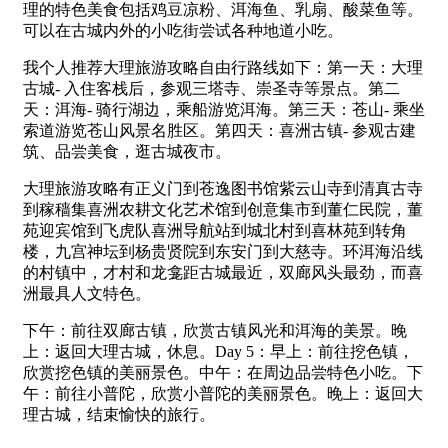
理的特色美食包括鸡豆凉粉、洱海鱼、乳扇、酸菜鱼等。
可以在古城内外的小吃街尝试各种地道小吃。
我个人推荐大理旅游攻略自由行路线如下：第一天：大理
古城- 入住客栈后，参观三塔寺、崇圣寺等景点。第二
天：洱海- 骑行湖边，乘船游览洱海。第三天：苍山- 乘坐
索道游览苍山风景名胜区。第四天：喜洲古镇- 参观古建
筑、品尝美食，逛古城夜市。
大理旅游攻略有正义门到苍逸图书馆紫云山寺到清真古寺
到稼穑集喜洲农耕文化艺术馆到创意集市到董仁民院，董
苑迎宾馆到飞虎队喜洲导航站到城北村到喜林苑到转角
楼，九宫神坛到杨贵贤院到东安门到大慈寺。环洱海沿线
的村镇中，才村和龙龛距古城最近，双廊风头最劲，而喜
洲最具人文特色。
下午：前往双廊古镇，欣赏古镇风光和洱海的美景。晚
上：返回大理古城，休息。Day 5：早上：前往挖色镇，
欣赏挖色镇的美丽景色。中午：在周边品尝特色小吃。下
午：前往小普陀，欣赏小普陀的美丽景色。晚上：返回大
理古城，结束愉快的旅行。