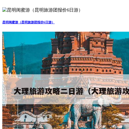
昆明闺蜜游（昆明旅游团报价6日游）