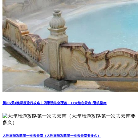
腾冲5天4晚深度旅行攻略｜四季玩法全覆盖！11大核心景点+避坑指南
大理旅游攻略第一次去云南（大理旅游攻略第一次去云南要多久）