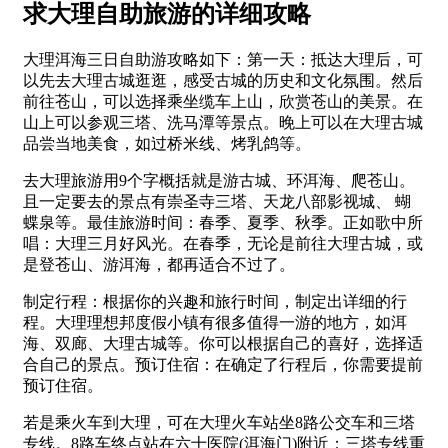
求大理自助旅游的详细攻略
大理洱海三日自助游攻略如下：第一天：抵达大理后，可
以先去大理古城逛逛，感受古城的历史和文化氛围。然后
前往苍山，可以选择乘坐缆车上山，欣赏苍山的美景。在
山上可以参观三塔、洗马潭等景点。晚上可以在大理古城
品尝当地美食，如过桥米线、烤乳鸽等。
去大理旅游用9个字概括就是游古城、环洱海、爬苍山。
且一定要去的景点有崇圣寺三塔、天龙八部影视城、 蝴
蝶泉等。最佳旅游时间：春季、夏季、秋季。正如歌中所
唱：大理三月好风光。在春季，无论是前往大理古城，或
是登苍山、游洱海，都再适合不过了。
制定行程：根据你的兴趣和旅行时间，制定出详细的行
程。大理理想邦度假小镇有很多值得一游的地方，如洱
海、双廊、大理古城等。你可以根据自己的喜好，选择适
合自己的景点。预订住宿：在确定了行程后，你需要提前
预订住宿。
若是乘火车到大理，可在大理火车站坐8路公交车和三塔
专线。8路车终点站在六十医院(洱海门)附近；三塔专线重