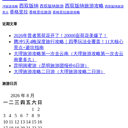
西双版纳
西双版纳旅游攻略
西双版纳旅游
西双版纳旅游
冲旅游攻略
香格里拉
香格里拉旅游
香格里拉旅游攻略
景点
近期文章
2026年普者黑荷花开了！20000亩荷花美爆了！
腾冲5天4晚深度旅行攻略｜四季玩法全覆盖！11大核心
景点+避坑指南
大理旅游攻略第一次去云南（大理旅游攻略第一次去云
南要多久）
昆明闺蜜游（昆明旅游团报价6日游）
大理旅游攻略二日游（大理旅游攻略二日游）
旅游日历
2026 年 8 月
一
二
三
四
五
六
日
1
2
3
4
5
6
7
8
9
10
11
12
13
14
15
16