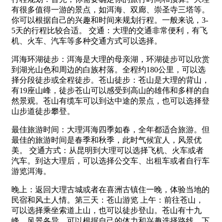
有很多值得一游的景点，如洱海、双廊、崇圣寺三塔等。
你可以根据自己的兴趣和时间来规划行程。一般来说，3-
5天的行程比较合适。 交通：大理的交通非常便利，有飞
机、火车、汽车等多种交通方式可以选择。
洱海环湖徒步：洱海是大理的母亲湖，环湖徒步可以欣赏
到湖光山色和周边的白族村落。全程约180公里，可以选
择分段徒步或全程徒步。苍山徒步：苍山是大理的背山，
有19座山峰，徒步苍山可以感受到高山的雄伟和多样的自
然景观。苍山有缆车可以到达中途的景点，也可以选择登
山步道徒步攀登。
最佳旅游时间：大理洱海四季如春，全年都适合旅游。但
最佳的旅游时间是春季和秋季，此时气候宜人，风景优
美。 交通方式：从昆明到大理可以选择飞机、火车或者
汽车。到达大理后，可以选择公交车、出租车或者自行车
游览洱海。
晚上：返回大理古城或者在喜洲古镇住一晚，体验当地的
民宿和风土人情。第三天：苍山游览 上午：前往苍山，
可以选择乘坐索道上山，也可以徒步登山。苍山有十九
峰，风景各异，可以根据自己的体力和兴趣选择路线。下