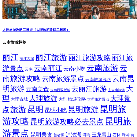
大理旅游攻略二日游（大理旅游攻略二日游）
云南旅游标签
丽江
丽江旅游
丽江旅游攻略
丽江旅
丽江古城
云南旅游
云
游景点
云南丽江
云南小吃
云南
南旅游攻略
云南昆
云南旅游景点
云南旅游线路
明旅游
大
去丽江旅游
云南美食
云南西双版纳
去云南旅游
理
大理旅游
大理景
大理旅游攻略
大理古城
大理旅游景点
昆明旅
旅游
昆明
昆明旅游
点
昆明小吃
游攻略
昆明旅
昆明旅游攻略必去景点
游景点
昆明美食
泸沽湖
玉龙雪山
洱海
腾冲
普者黑
石林
腾