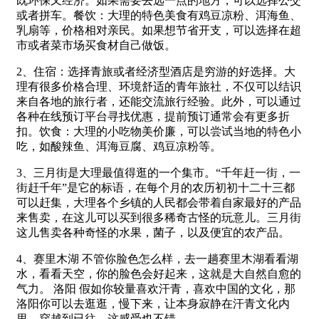
既环保又经济。如果需要去远一点的地方，可以选择公交
或者拼车。餐饮：大理的特色美食有鸡豆凉粉、洱海鱼、
乳扇等，价格相对亲民。如果想节省开支，可以选择在超
市或者菜市场买食材自己做饭。
2、住宿：选择青旅或者经济型酒店是穷游的好选择。大
理有很多价格合理、环境舒适的青年旅社，不仅可以结识
来自各地的旅行者，还能交流旅行经验。此外，可以通过
各种在线预订平台寻找优惠，提前预订通常会有更多折
扣。饮食：大理的小吃物美价廉，可以尝试当地的特色小
吃，如酸辣鱼、洱海豆腐、鸡豆凉粉等。
3、三月街是大理最值得逛的一个集市。“千年赶一街，一
街赶千年”是它的标语，在每个月的农历初初十二十三都
可以赶集，大理各个乡镇的人民都会带着自家最好的产品
来售卖，在这儿可以买到很多稀奇古怪的玩意儿。三月街
这儿售卖各种奇怪的水果，菌子，以及便宜的农产品。
4、赛里木湖 不管你脸色怎么样，去一趟赛里木湖看看湖
水，看看天空，你的脸色会好起来，这就是大自然自愈的
气力。 洛阳 假如你较量喜欢汗青，喜欢中国的文化，那
洛阳你可以去逛逛，慢下来，让本身寂静在汗青文化内
里，穿越到已往，这感受也不错。