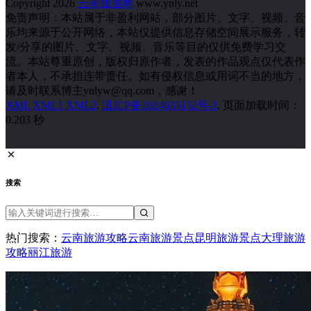
Copyright 2026
云南旅游网
www.ynly.net
免责声明：本站属于非盈利网站，部分图片、文字、视频、音
乐均来源于公开网络，本站仅提供信息存储空间展示服务，转
发/分享的图片、文字、视频、音乐等目的仅供免费学习交
流。本站尊重原创，版权归原作者，发表的作品观点仅代表作
者本人，不承担连带责任。如有侵权信息或用词不当的地方，
请及时联系博主ynlyw@qq.com，感谢！
XML
XML1
XML2
.
滇ICP备2024035152号-2
. 页面加载时间：
0.203 秒
搜索
热门搜索：
云南旅游攻略
云南旅游景点
昆明旅游景点
大理旅游
攻略
丽江旅游