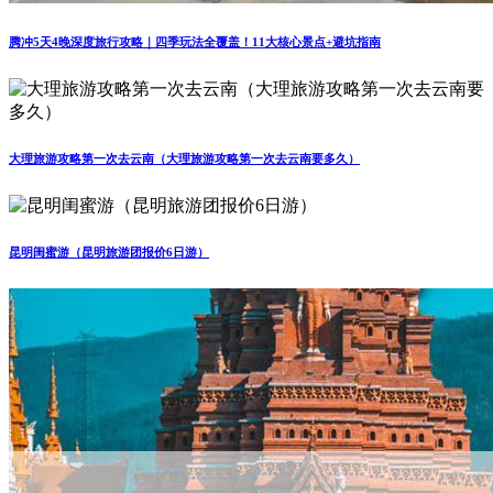
腾冲5天4晚深度旅行攻略｜四季玩法全覆盖！11大核心景点+避坑指南
大理旅游攻略第一次去云南（大理旅游攻略第一次去云南要多久）
昆明闺蜜游（昆明旅游团报价6日游）