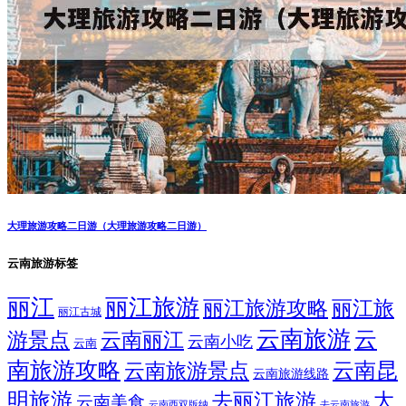
大理旅游攻略二日游（大理旅游攻略二日游）
云南旅游标签
丽江
丽江旅游
丽江旅游攻略
丽江旅
丽江古城
云南旅游
云
游景点
云南丽江
云南小吃
云南
南旅游攻略
云南昆
云南旅游景点
云南旅游线路
明旅游
大
去丽江旅游
云南美食
云南西双版纳
去云南旅游