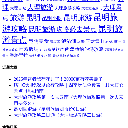
理
大理旅游
大理景
大理旅游攻略
大理古城
大理旅游景点
昆明旅
旅游
昆明
昆明旅游
点
昆明小吃
游攻略
昆明旅
昆明旅游攻略必去景点
游景点
昆明美食
泸沽湖
玉龙雪山
洱海
腾冲
普者黑
石林
腾
西双版纳
西双版纳旅游攻略
西双版纳旅游
西双版纳旅游
冲旅游攻略
香格里拉
香格里拉旅游
香格里拉旅游攻略
景点
近期文章
2026年普者黑荷花开了！20000亩荷花美爆了！
腾冲5天4晚深度旅行攻略｜四季玩法全覆盖！11大核心
景点+避坑指南
大理旅游攻略第一次去云南（大理旅游攻略第一次去云
南要多久）
昆明闺蜜游（昆明旅游团报价6日游）
大理旅游攻略二日游（大理旅游攻略二日游）
旅游日历