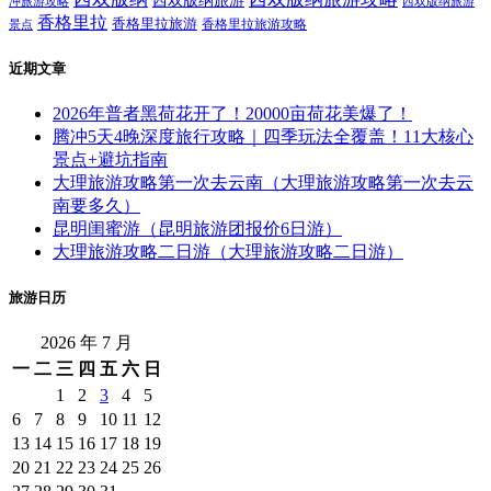
西双版纳旅游
西双版纳旅游
冲旅游攻略
香格里拉
香格里拉旅游
香格里拉旅游攻略
景点
近期文章
2026年普者黑荷花开了！20000亩荷花美爆了！
腾冲5天4晚深度旅行攻略｜四季玩法全覆盖！11大核心
景点+避坑指南
大理旅游攻略第一次去云南（大理旅游攻略第一次去云
南要多久）
昆明闺蜜游（昆明旅游团报价6日游）
大理旅游攻略二日游（大理旅游攻略二日游）
旅游日历
2026 年 7 月
一
二
三
四
五
六
日
1
2
3
4
5
6
7
8
9
10
11
12
13
14
15
16
17
18
19
20
21
22
23
24
25
26