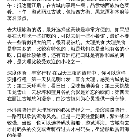
午：抵达丽江后，在古城内享用午餐，品尝纳西族特色菜
肴。下午：游览丽江古城，包括四方街、黑龙潭和木府等
著名景点。
去大理旅游的话，最好选择坐高铁是非常方便的。如果想
要在大理吃一些好吃的，可以去到一些小餐馆，最好不要
去一些看似很大的店，很容易被坑。大理美食 大理美食
是非常多的，比较有特色的，就是烤饵块是当地有名的小
吃，口感比较敏感，还有喜洲粑粑口味是有甜和咸的两
种，是大理比较受欢迎的小吃之一。
深度体验，丰富行程 在四天三夜的旅程中，你可以这样
安排行程：第一天从昆明出发，直奔大理，感受古城的魅
力；第二天环洱海，看日出，品味当地美食；第三天挑战
玉龙雪山，云杉坪和蓝月谷的合影是难忘的瞬间；第四天
在丽江古城悠闲漫步，白沙古镇则为心灵提供一份宁静。
环洱海骑行是大理旅行的必须选择之一。沿滨海路骑行，
一路可以欣赏洱海风光。但是一定要注意防晒，紫外线比
较强。当然，也可以选择码头游船，游览洱海。古城有去
才村码头的公交或者骑行过去才村码头，坐游船欣赏洱海
的美景。