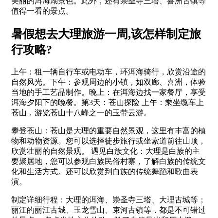
美丽的洱海湖景色。此外，还有崇圣寺三塔、喜洲古镇等
值得一看的景点。
暑假想去大理旅游一周,该怎样制定旅
行攻略?
上午：租一辆自行车或电动车，环洱海骑行，欣赏沿途的
自然风光。下午：参观周边的小镇，如双廊、喜洲，体验
当地的手工艺品制作。晚上：在洱海边找一家餐厅，享受
洱海夕阳下的晚餐。第3天：苍山探险 上午：乘坐缆车上
苍山，游览苍山十八峰之一的玉带云游。
攀登苍山：苍山是大理的重要自然景观，这里有丰富的植
物和动物资源。您可以选择徒步旅行或坐索道前往山顶，
欣赏壮丽的自然景观。 遇见白族文化：大理是白族的主
要聚居地，您可以参观白族民俗村寨，了解白族的传统文
化和生活方式。还可以欣赏到白族的传统舞蹈和歌曲表
演。
制定详细行程：大理的洱海、崇圣寺三塔、大理古城等；
丽江的丽江古城、玉龙雪山、束河古镇等，都是不可错过