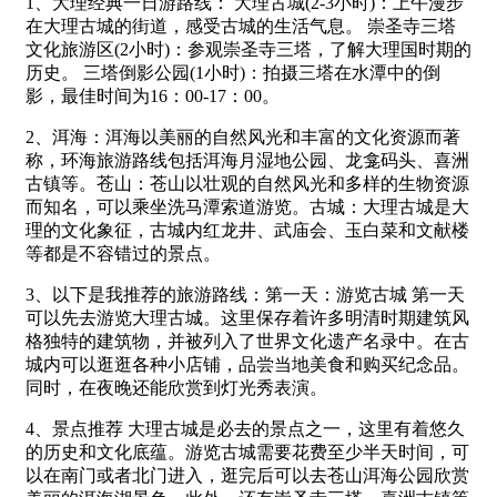
1、大理经典一日游路线： 大理古城(2-3小时)：上午漫步
在大理古城的街道，感受古城的生活气息。 崇圣寺三塔
文化旅游区(2小时)：参观崇圣寺三塔，了解大理国时期的
历史。 三塔倒影公园(1小时)：拍摄三塔在水潭中的倒
影，最佳时间为16：00-17：00。
2、洱海：洱海以美丽的自然风光和丰富的文化资源而著
称，环海旅游路线包括洱海月湿地公园、龙龛码头、喜洲
古镇等。苍山：苍山以壮观的自然风光和多样的生物资源
而知名，可以乘坐洗马潭索道游览。古城：大理古城是大
理的文化象征，古城内红龙井、武庙会、玉白菜和文献楼
等都是不容错过的景点。
3、以下是我推荐的旅游路线：第一天：游览古城 第一天
可以先去游览大理古城。这里保存着许多明清时期建筑风
格独特的建筑物，并被列入了世界文化遗产名录中。在古
城内可以逛逛各种小店铺，品尝当地美食和购买纪念品。
同时，在夜晚还能欣赏到灯光秀表演。
4、景点推荐 大理古城是必去的景点之一，这里有着悠久
的历史和文化底蕴。游览古城需要花费至少半天时间，可
以在南门或者北门进入，逛完后可以去苍山洱海公园欣赏