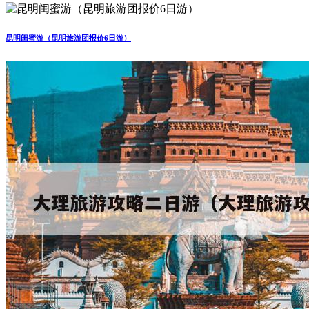
昆明闺蜜游（昆明旅游团报价6日游）