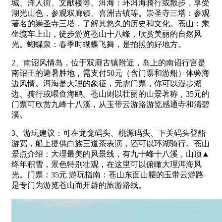
城、洋人街、文献楼等。洱海：环洱海骑行或散步，享受
湖光山色，参观双廊镇、喜洲古镇等。崇圣寺三塔：参观
著名的崇圣寺三塔，了解其悠久的历史和文化。苍山：乘
坐缆车上山，徒步游览苍山十八峰，欣赏美丽的自然风
光。蝴蝶泉：春季时蝴蝶飞舞，是拍照的好地方。
2、南诏风情岛，位于双廊古镇附近，岛上的南诏行宫是
南诏王的避暑胜地，需支付50元（含门票和游船）体验海
边风情。洱海是大理的象征，无需门票，你可以漫步湖
边、骑行或喂食海鸥。苍山则以壮丽的山景著称，35元的
门票可欣赏九峰十八溪，从玉带云游路游览感通寺和清碧
溪。
3、游玩建议：可在龙龛码头、桃源码头、下关码头登船
游宽，船上提供白族三道茶表演，还可以环湖骑行。苍山
景点介绍：大理最美的风景线，有九十峰十八溪，山顶▲
终年积雪，景色特别壮观，在这里可以俯瞰大理洱海风
光。门票：35元 游玩指南：苍山东面山腰的玉带云游路
是专门为游览苍山而开辟的旅游路线。