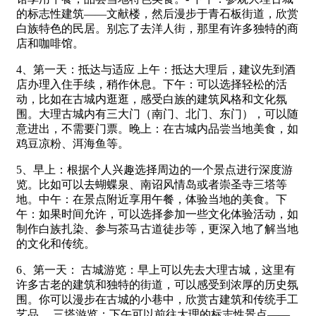
的标志性建筑——文献楼，然后漫步于青石板街道，欣赏
白族特色的民居。别忘了去洋人街，那里有许多独特的商
店和咖啡馆。
4、第一天：抵达与适应 上午：抵达大理后，建议先到酒
店办理入住手续，稍作休息。下午：可以选择轻松的活
动，比如在古城内逛逛，感受白族的建筑风格和文化氛
围。大理古城内有三大门（南门、北门、东门），可以随
意进出，不需要门票。晚上：在古城内品尝当地美食，如
鸡豆凉粉、洱海鱼等。
5、早上：根据个人兴趣选择周边的一个景点进行深度游
览。比如可以去蝴蝶泉、南诏风情岛或者崇圣寺三塔等
地。中午：在景点附近享用午餐，体验当地的美食。下
午：如果时间允许，可以选择参加一些文化体验活动，如
制作白族扎染、参与茶马古道徒步等，更深入地了解当地
的文化和传统。
6、第一天： 古城游览：早上可以先去大理古城，这里有
许多古老的建筑和独特的街道，可以感受到浓厚的历史氛
围。你可以漫步在古城的小巷中，欣赏古建筑和传统手工
艺品。 三塔游览：下午可以前往大理的标志性景点——