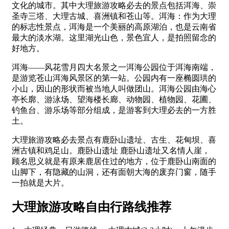
文化的城市。其中大理旅游攻略必去的景点包括洱海、崇
圣寺三塔、大理古城、喜洲镇和苍山等。洱海：作为大理
的标志性景点，洱海是一个美丽的高原湖泊，也是云南省
最大的淡水湖。这里湖光山色，景色宜人，是拍照留念的
好地方。
洱海——风花雪月四大名景之一洱海公园位于洱海南端，
是游览苍山洱海风景区的第一站。公园内有一座椭圆珙的
小山，因山的形状而被当地人叫做团山。洱海公园由海心
亭长廓、游泳场、望海楼长廊、动物园、植物园、花圃、
钓鱼台、游乐场等部分组成，是游客到大理必去的一方胜
土。
大理旅游攻略必去景点有鹿卧山遗址、古生、花甸坝、喜
洲古镇和鸡足山。鹿卧山遗址 鹿卧山遗址又名情人崖，
顾名思义就是有原来鹿居住过的地方，位于鹿卧山南面的
山脚下，有隐藏的山洞，还有面朝大海的废弃门窗，随手
一拍就是大片。
大理旅游攻略自由行路线推荐