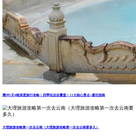
腾冲5天4晚深度旅行攻略｜四季玩法全覆盖！11大核心景点+避坑指南
大理旅游攻略第一次去云南（大理旅游攻略第一次去云南要多久）