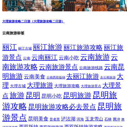
大理旅游攻略二日游（大理旅游攻略二日游）
云南旅游标签
丽江
丽江旅游
丽江旅游攻略
丽江旅
丽江古城
云南旅游
云
游景点
云南丽江
云南小吃
云南
南旅游攻略
云南昆
云南旅游景点
云南旅游线路
明旅游
大
去丽江旅游
云南美食
云南西双版纳
去云南旅游
理
大理旅游
大理景
大理旅游攻略
大理古城
大理旅游景点
昆明旅
旅游
昆明
昆明旅游
点
昆明小吃
游攻略
昆明旅
昆明旅游攻略必去景点
游景点
昆明美食
泸沽湖
玉龙雪山
洱海
腾冲
普者黑
石林
腾
西双版纳
西双版纳旅游攻略