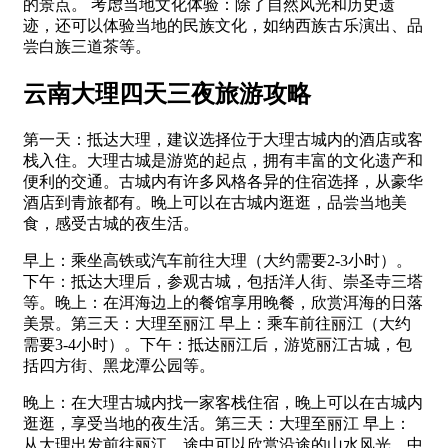
的景点。 考虑当地文化体验：除了自然风光和历史遗
迹，还可以体验当地的民族文化，如纳西族古乐演出、品
尝白族三道茶等。
云南大理四天三夜旅游攻略
第一天：抵达大理，建议选择位于大理古城内的酒店或客
栈入住。大理古城是游览的起点，拥有丰富的文化遗产和
便利的交通。古城内有许多风格各异的住宿选择，从豪华
酒店到青旅都有。晚上可以在古城内逛逛，品尝当地美
食，感受古城的夜生活。
早上：乘坐高铁或汽车前往大理（大约需要2-3小时）。
下午：抵达大理后，参观古城，包括洋人街、崇圣寺三塔
等。晚上：在洱海边上的餐馆享用晚餐，欣赏洱海的日落
美景。第三天：大理至丽江 早上：乘车前往丽江（大约
需要3-4小时）。下午：抵达丽江后，游览丽江古城，包
括四方街、黑龙潭公园等。
晚上：在大理古城内找一家客栈住宿，晚上可以在古城内
逛逛，享受当地的夜生活。第三天：大理至丽江 早上：
从大理出发前往丽江，途中可以欣赏沿途的山水风光。中