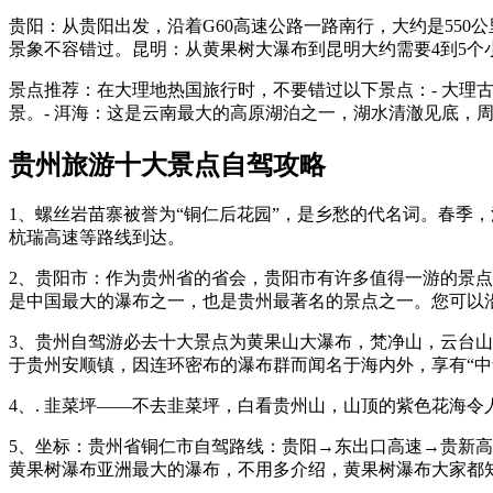
贵阳：从贵阳出发，沿着G60高速公路一路南行，大约是55
景象不容错过。昆明：从黄果树大瀑布到昆明大约需要4到5个
景点推荐：在大理地热国旅行时，不要错过以下景点：- 大
景。- 洱海：这是云南最大的高原湖泊之一，湖水清澈见底，
贵州旅游十大景点自驾攻略
1、螺丝岩苗寨被誉为“铜仁后花园”，是乡愁的代名词。春季
杭瑞高速等路线到达。
2、贵阳市：作为贵州省的省会，贵阳市有许多值得一游的景
是中国最大的瀑布之一，也是贵州最著名的景点之一。您可以
3、贵州自驾游必去十大景点为黄果山大瀑布，梵净山，云台
于贵州安顺镇，因连环密布的瀑布群而闻名于海内外，享有“中
4、. 韭菜坪——不去韭菜坪，白看贵州山，山顶的紫色花海令
5、坐标：贵州省铜仁市自驾路线：贵阳→东出口高速→贵新高
黄果树瀑布亚洲最大的瀑布，不用多介绍，黄果树瀑布大家都