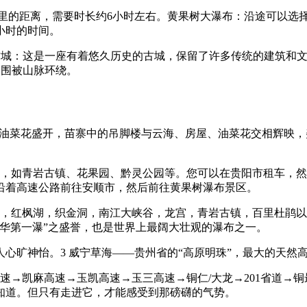
0公里的距离，需要时长约6小时左右。黄果树大瀑布：沿途可以选
小时的时间。
理古城：这是一座有着悠久历史的古城，保留了许多传统的建筑和
周围被山脉环绕。
，油菜花盛开，苗寨中的吊脚楼与云海、房屋、油菜花交相辉映
点，如青岩古镇、花果园、黔灵公园等。您可以在贵阳市租车，然
沿着高速公路前往安顺市，然后前往黄果树瀑布景区。
山，红枫湖，织金洞，南江大峡谷，龙宫，青岩古镇，百里杜鹃以
华第一瀑”之盛誉，也是世界上最阔大壮观的瀑布之一。
人心旷神怡。3 威宁草海——贵州省的“高原明珠”，最大的天
速→凯麻高速→玉凯高速→玉三高速→铜仁/大龙→201省道→
知道。但只有走进它，才能感受到那磅礴的气势。