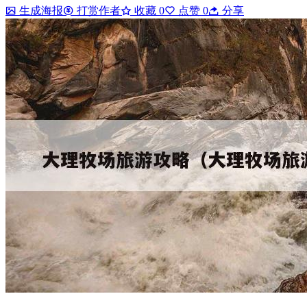
生成海报
打赏作者
收藏
0
点赞
0
分享