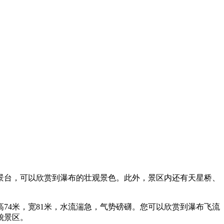
景台，可以欣赏到瀑布的壮观景色。此外，景区内还有天星桥、
74米，宽81米，水流湍急，气势磅礴。您可以欣赏到瀑布飞流
貌景区。