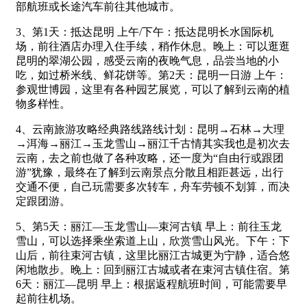
部航班或长途汽车前往其他城市。
3、第1天：抵达昆明 上午/下午：抵达昆明长水国际机
场，前往酒店办理入住手续，稍作休息。晚上：可以逛逛
昆明的翠湖公园，感受云南的夜晚气息，品尝当地的小
吃，如过桥米线、鲜花饼等。第2天：昆明一日游 上午：
参观世博园，这里有各种园艺展览，可以了解到云南的植
物多样性。
4、云南旅游攻略经典路线路线计划：昆明→石林→大理
→洱海→丽江→玉龙雪山→丽江千古情其实我也是初次去
云南，去之前也做了各种攻略，还一度为“自由行或跟团
游”犹豫，最终在了解到云南景点分散且相距甚远，出行
交通不便，自己玩需要多次转车，舟车劳顿不划算，而决
定跟团游。
5、第5天：丽江—玉龙雪山—束河古镇 早上：前往玉龙
雪山，可以选择乘坐索道上山，欣赏雪山风光。下午：下
山后，前往束河古镇，这里比丽江古城更为宁静，适合悠
闲地散步。晚上：回到丽江古城或者在束河古镇住宿。第
6天：丽江—昆明 早上：根据返程航班时间，可能需要早
起前往机场。