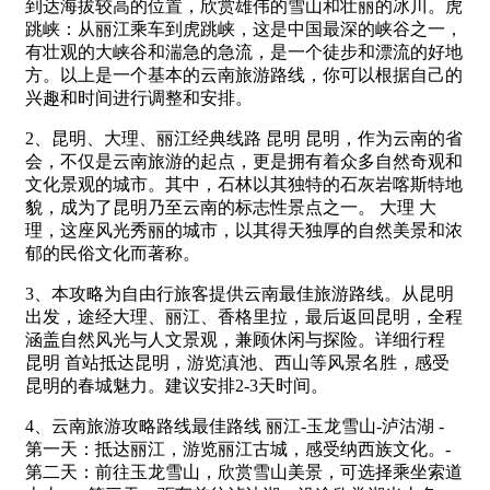
到达海拔较高的位置，欣赏雄伟的雪山和壮丽的冰川。虎
跳峡：从丽江乘车到虎跳峡，这是中国最深的峡谷之一，
有壮观的大峡谷和湍急的急流，是一个徒步和漂流的好地
方。以上是一个基本的云南旅游路线，你可以根据自己的
兴趣和时间进行调整和安排。
2、昆明、大理、丽江经典线路 昆明 昆明，作为云南的省
会，不仅是云南旅游的起点，更是拥有着众多自然奇观和
文化景观的城市。其中，石林以其独特的石灰岩喀斯特地
貌，成为了昆明乃至云南的标志性景点之一。 大理 大
理，这座风光秀丽的城市，以其得天独厚的自然美景和浓
郁的民俗文化而著称。
3、本攻略为自由行旅客提供云南最佳旅游路线。从昆明
出发，途经大理、丽江、香格里拉，最后返回昆明，全程
涵盖自然风光与人文景观，兼顾休闲与探险。详细行程
昆明 首站抵达昆明，游览滇池、西山等风景名胜，感受
昆明的春城魅力。建议安排2-3天时间。
4、云南旅游攻略路线最佳路线 丽江-玉龙雪山-泸沽湖 -
第一天：抵达丽江，游览丽江古城，感受纳西族文化。-
第二天：前往玉龙雪山，欣赏雪山美景，可选择乘坐索道