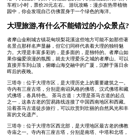
车程1小时，票价20元左右。 游玩攻略：漫步在热带植物
园中，你会发现自己仿佛置身于一个绿色的海洋。
大理旅游,有什么不能错过的小众景点?
者摩山金刚城古镇花甸坝梨花溪这些地方可能不如那些著
名景点那样名声显赫，但它们同样代表着大理的独特魅
力。大理是丰富多彩的，是多面的，是独特的。者摩山如
果你偏爱浪漫的氛围，就去大理爱乐之城的者摩山。可以
直接开车到山顶，俯瞰山海交融中的广厦，沉醉于落日余
晖后的夜晚。
三塔寺：位于大理市区，是大理历史上的重要建筑之一。
寺内有三座古塔，分别是南诏风格的佛塔、汉式佛塔和藏
式佛塔，各具特色。 茶马古道：大理是茶马古道的起点
之一，这条古老的贸易路线连接了中国西南地区和西藏。
沿着茶马古道徒步旅行，可以欣赏到壮丽的自然风光和丰
富的文化遗产。
三塔寺：位于大理市区西北部，是大理地区最古老的佛教
寺庙之一。寺内有三座古塔，分别是南塔、中塔和北塔，