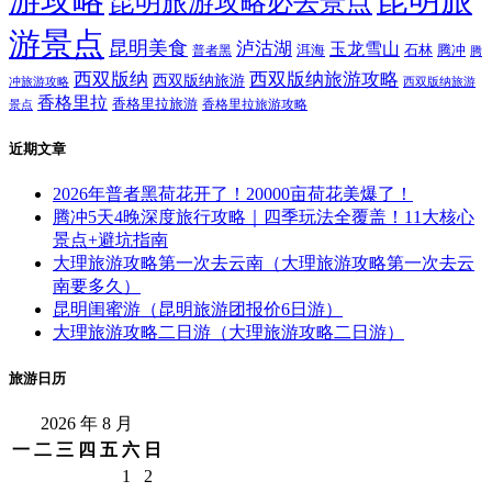
昆明旅游攻略必去景点
游景点
昆明美食
泸沽湖
玉龙雪山
洱海
腾冲
普者黑
石林
腾
西双版纳
西双版纳旅游攻略
西双版纳旅游
西双版纳旅游
冲旅游攻略
香格里拉
香格里拉旅游
香格里拉旅游攻略
景点
近期文章
2026年普者黑荷花开了！20000亩荷花美爆了！
腾冲5天4晚深度旅行攻略｜四季玩法全覆盖！11大核心
景点+避坑指南
大理旅游攻略第一次去云南（大理旅游攻略第一次去云
南要多久）
昆明闺蜜游（昆明旅游团报价6日游）
大理旅游攻略二日游（大理旅游攻略二日游）
旅游日历
2026 年 8 月
一
二
三
四
五
六
日
1
2