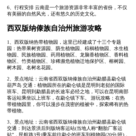
6、行程安排 云南是一个旅游资源非常丰富的省份，不仅
有美丽的自然风光，还有悠久的历史文化。
西双版纳傣族自治州旅游攻略
1、西双版纳热带植物园，这里已经建成了十三个专题
园：热带果树资源园、荫生植物园、棕榈植物园、水生植
物园、民族植物园、药用植物区、龙脑香植物区、香料植
物区、竹类植物区、珍稀濒危植物迁地保护区、榕树园、
树木园、名树名花园。
2、景点地址：云南省西双版纳傣族自治州勐腊县勐仑镇
葫芦岛 交通：植物园所在的勐仑镇是昆明到老挝的国际
班车、昆明到勐腊县的长途车必经之地，可以在昆明南部
客运站乘坐以上班车，在勐仑镇下车。 游玩攻略：在热
带植物园里，你可以漫步在茂密的植被中，探索稀有的热
带植物。
3、景点地址：云南省西双版纳傣族自治州勐腊县勐仑镇
交通：到达景洪后到版纳客运站(当地人称“翻胎厂客运
站”，民航路3号)乘车前往勐仑的班车到植物园(20分/班)，