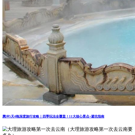
腾冲5天4晚深度旅行攻略｜四季玩法全覆盖！11大核心景点+避坑指南