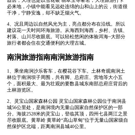
器店，大理也是以雪花银 翡翠玉等著名，大理旅游打卡
必来地，小镇中能看见远处连绵的山和山上的云，街道很
干净，宁静安逸，却不缺乏烟火气。
4、况且周边以自然风光为主，亮点都分布在沿线。所以
建议花一天时间环海旅游。从海西到海西，乡村、古镇、
村落、山川尽收眼底。可以轻松悠闲的体验洱海~大部分
旅行者都会住在交通便利的大理古城。
南涧旅游指南南涧旅游指南
1、乘坐南涧沙乐客车，在樱花谷下车。土林奇观南涧土
林位于南涧坝子周围，共有脚、总府庄、营地等大小五
个，面积最大、最为壮观的要数县城东南部总府庄背后的
土林游览区。
2、灵宝山国家森林公园 灵宝山国家森林公园位于南涧县
城56公里处，是南涧境内无量山国家自然保护区的一部
分。海拔2528米的灵宝山，登临其顶，四州七县两江之景
尽收眼底。黄草岭 黄草岭“高山草甸”位于无量山国家级自
然保护区北端，距离南涧县城40公里。