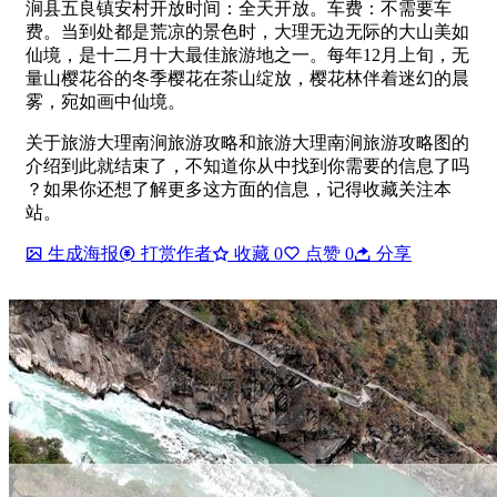
涧县五良镇安村开放时间：全天开放。车费：不需要车
费。当到处都是荒凉的景色时，大理无边无际的大山美如
仙境，是十二月十大最佳旅游地之一。每年12月上旬，无
量山樱花谷的冬季樱花在茶山绽放，樱花林伴着迷幻的晨
雾，宛如画中仙境。
关于旅游大理南涧旅游攻略和旅游大理南涧旅游攻略图的
介绍到此就结束了，不知道你从中找到你需要的信息了吗
？如果你还想了解更多这方面的信息，记得收藏关注本
站。
生成海报
打赏作者
收藏
0
点赞
0
分享