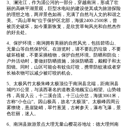
3、澜沧江，作为湄公河的一部分，穿越南涧，形成了壮
丽的高峡平湖景观，巨型水电站的建设使其成为旅游探险
的理想之地，两岸景色如画，充满了自然与人文的和谐之
美。“高山草甸”位于保护区北部，海拔2400-2500米，曾
被历史破坏，如今重新恢复，是欣赏草甸风光和自然杰作
的好去处。
4、保护环境：南涧拥有美丽的自然风光，包括碧塔山、
无量山等自然保护区。在游览时，请不要乱扔垃圾，不要
破坏植被，不要采摘植物，保护自然环境。防晒和防虫：
户外活动时，要做好防晒措施，涂抹防晒霜，戴帽子和太
阳镜。同时，山区可能会有蚊虫叮咬，携带防蚊液或者穿
长袖衣物可以减少被叮咬的机会。
5、太极风竹太极朱峰太极顶位于南涧县北端，距南涧县
城约35公里，与滇西著名的道教圣地巍宝山相望。山势雄
伟，高耸入云，十二溪合流，十三山分岔，海拔3061米，
古称“小仓山”。因山极高，故名“太极顶”。太极峰四周云
雾缭绕，悬崖陡峭，翠竹葱茏，古树参天，瀑布飞瀑，景
色壮丽，迷人。
6、南涧县旅游景点大理无量山樱花谷地址：德大理州南