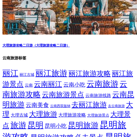
大理旅游攻略二日游（大理旅游攻略二日游）
云南旅游标签
丽江
丽江旅游
丽江旅游攻略
丽江旅
丽江古城
云南旅游
云
游景点
云南丽江
云南小吃
云南
南旅游攻略
云南昆
云南旅游景点
云南旅游线路
明旅游
大
去丽江旅游
云南美食
云南西双版纳
去云南旅游
理
大理旅游
大理景
大理旅游攻略
大理古城
大理旅游景点
昆明旅
旅游
昆明
昆明旅游
点
昆明小吃
游攻略
昆明旅