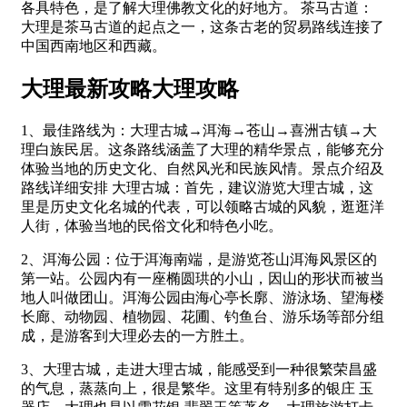
各具特色，是了解大理佛教文化的好地方。 茶马古道：
大理是茶马古道的起点之一，这条古老的贸易路线连接了
中国西南地区和西藏。
大理最新攻略大理攻略
1、最佳路线为：大理古城→洱海→苍山→喜洲古镇→大
理白族民居。这条路线涵盖了大理的精华景点，能够充分
体验当地的历史文化、自然风光和民族风情。景点介绍及
路线详细安排 大理古城：首先，建议游览大理古城，这
里是历史文化名城的代表，可以领略古城的风貌，逛逛洋
人街，体验当地的民俗文化和特色小吃。
2、洱海公园：位于洱海南端，是游览苍山洱海风景区的
第一站。公园内有一座椭圆珙的小山，因山的形状而被当
地人叫做团山。洱海公园由海心亭长廓、游泳场、望海楼
长廊、动物园、植物园、花圃、钓鱼台、游乐场等部分组
成，是游客到大理必去的一方胜土。
3、大理古城，走进大理古城，能感受到一种很繁荣昌盛
的气息，蒸蒸向上，很是繁华。这里有特别多的银庄 玉