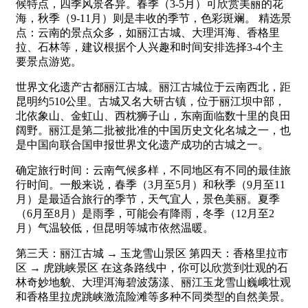
候特点，四季风景各异。春季（3-5月）可欣赏美丽的花
海，秋季（9-11月）则是丰收的季节，色彩斑斓。 精选景
点：云南的景点众多，如丽江古城、大理洱海、香格里
拉、石林等，建议根据个人兴趣和时间安排选择3-4个主
要景点游览。
世界文化遗产古都丽江古城。丽江古城位于云南西北，距
昆明约510公里。古城又名大研古镇，位于丽江坝中部，
北依象山、金虹山、西枕狮子山，东南面临数十里的良田
阔野。丽江是第二批被批准的中国历史文化名城之一，也
是中国向联合国申报世界文化遗产成功的古城之一。
确定旅行时间：云南气候多样，不同地区有不同的最佳旅
行时间。一般来说，春季（3月至5月）和秋季（9月至11
月）是最适合旅行的季节，天气宜人，景色美丽。夏季
（6月至8月）是雨季，可能会有降雨，冬季（12月至2
月）气温较低，但昆明等城市依然温暖。
第三天：丽江古城 → 玉龙雪山景区 第四天：香格里拉市
区 → 虎跳峡景区 在这条路线中，你可以欣赏到壮观的石
林奇妙地貌、大理洱海碧波荡漾、丽江玉龙雪山巍峨壮观
和香格里拉虎跳峡激流险滩等多种不同类型的自然美景。