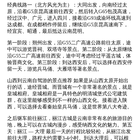
经典线路一（北方风光为主）：大同出发，向南经过太
原，沿着G5京昆高速前往西安，然后转入G65包茂高速，
经过汉中、广元，进入四川，接着沿G93成渝环线高速到
达成都。在成都稍作停留后，继续沿G5京昆高速南下，
经宜宾、昭通，最后抵达云南昆明。
第一阶段：朔州出发，沿G55二广高速公路前往太原，途
中可以游览晋祠、双塔寺等景点。第二阶段：从太原继续
沿G55二广高速前往西安，途中可考虑经过平遥古城，体
验晋商文化。第三阶段：到达西安后，可以选择在西安停
留一天，游览兵马俑、大雁塔等著名景点。
山西到云南自驾游的景点推荐 如果是从山西太原开始出
行的话，途经晋城。而晋城有一个非常著名的景点，就是
皇城相府。皇城相府是一具特色的明清城堡式公宅建筑
群，在这里能够感受到不一样的山西文化。接着进入陕
西，可以选择去看秦始皇兵马俑，这是世界第八大奇迹。
之后驱车前往丽江，丽江古城是云南非常有名的旅游目的
地，晚上可以在古城内漫步，感受纳西文化的魅力。第五
天：丽江 — 大理 最后一天的行程比较轻松，从丽江出发
前往大理，路程大约需要3-4小时。到达大理后，可以根