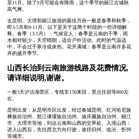
至11月。除了9月可能会有降雨，这个季节的丽江古城秋
高气爽。
去昆明、大理和丽江旅游的最佳月份一般是春季和秋季，
即3-5月和9-11月。以下是关于这两个时段的一些详细解
释。春季（3-5月）：气候宜人：春季是云南的干季，雨
水相对较少，天空晴朗，适合户外活动。此时的气温适
中，不会过于寒冷或炎热。花开满城：春季是云南许多花
卉的盛开季节。
山西长治到云南旅游线路及花费情况,
请详细说明,谢谢。
一般3天泸沽湖景区，专线车150来回，景点住宿等800左
右。
昆明出发：从昆明市区出发，经过春城昆明、红河哈尼族
彝族自治州、怒江傈僳族自治州、迪庆藏族自治州、丽江
市、大理市等地，到达云南和山西的交界处。入境山西：
进入山西后，先往西北方向行驶，途径归州、临汾、忻州
等城市。