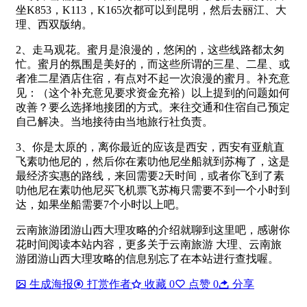
坐K853，K113，K165次都可以到昆明，然后去丽江、大
理、西双版纳。
2、走马观花。蜜月是浪漫的，悠闲的，这些线路都太匆
忙。蜜月的氛围是美好的，而这些所谓的三星、二星、或
者准二星酒店住宿，有点对不起一次浪漫的蜜月。补充意
见：（这个补充意见要求资金充裕）以上提到的问题如何
改善？要么选择地接团的方式。来往交通和住宿自己预定
自己解决。当地接待由当地旅行社负责。
3、你是太原的，离你最近的应该是西安，西安有亚航直
飞素叻他尼的，然后你在素叻他尼坐船就到苏梅了，这是
最经济实惠的路线，来回需要2天时间，或者你飞到了素
叻他尼在素叻他尼买飞机票飞苏梅只需要不到一个小时到
达，如果坐船需要7个小时以上吧。
云南旅游团游山西大理攻略的介绍就聊到这里吧，感谢你
花时间阅读本站内容，更多关于云南旅游 大理、云南旅
游团游山西大理攻略的信息别忘了在本站进行查找喔。
生成海报
打赏作者
收藏
0
点赞
0
分享