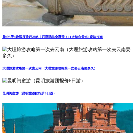
腾冲5天4晚深度旅行攻略｜四季玩法全覆盖！11大核心景点+避坑指南
大理旅游攻略第一次去云南（大理旅游攻略第一次去云南要多久）
昆明闺蜜游（昆明旅游团报价6日游）