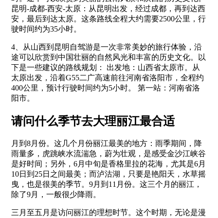
昆明-成都-西安-太原：从昆明出发，经过成都，再到达西
安，最后到达太原。这条路线全程大约需要2500公里，行
驶时间约为35小时。
4、从山西到昆明自驾游是一次非常美妙的旅行体验，沿
途可以欣赏到中国壮丽的自然风光和丰富的历史文化。以
下是一些建议的路线规划： 出发地：山西省太原市。从
太原出发，沿着G55二广高速前往河南省洛阳市，全程约
400公里，预计行驶时间约为5小时。 第一站：河南省洛
阳市。
请问什么季节去大理丽江最合适
月到8月份。这几个月份丽江最美的地方：雨季期间，降
雨量多，虎跳峡水流湍急，蔚为壮观，是感受金沙江峡谷
是好时间；另外，6月中旬是香格里拉的花海，尤其是6月
10日到25日之间最美；而泸沽湖，只要是艳阳天，水草摇
曳，也是很美的季节。9月到11月份。这三个月的丽江，
除了9月，一般很少降雨。
三月至五月是访问丽江的理想时节。这个时期，无论是漫