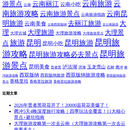
云南旅游
云
游景点
云南丽江
云南小吃
云南
南旅游攻略
云南昆
云南旅游景点
云南旅游线路
明旅游
大
去丽江旅游
云南美食
云南西双版纳
去云南旅游
理
大理旅游
大理景
大理旅游攻略
大理古城
大理旅游景点
昆明旅
旅游
昆明
昆明旅游
点
昆明小吃
游攻略
昆明旅
昆明旅游攻略必去景点
游景点
昆明美食
泸沽湖
玉龙雪山
洱海
腾冲
普者黑
石林
腾
西双版纳
西双版纳旅游攻略
西双版纳旅游
西双版纳旅游
冲旅游攻略
香格里拉
香格里拉旅游
香格里拉旅游攻略
景点
近期文章
2026年普者黑荷花开了！20000亩荷花美爆了！
腾冲5天4晚深度旅行攻略｜四季玩法全覆盖！11大核心
景点+避坑指南
大理旅游攻略第一次去云南（大理旅游攻略第一次去云
南要多久）