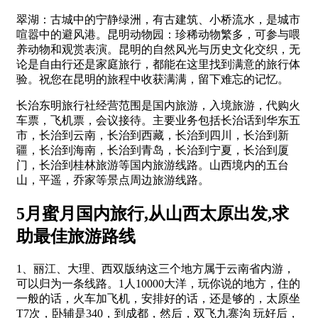
翠湖：古城中的宁静绿洲，有古建筑、小桥流水，是城市
喧嚣中的避风港。昆明动物园：珍稀动物繁多，可参与喂
养动物和观赏表演。昆明的自然风光与历史文化交织，无
论是自由行还是家庭旅行，都能在这里找到满意的旅行体
验。祝您在昆明的旅程中收获满满，留下难忘的记忆。
长治东明旅行社经营范围是国内旅游，入境旅游，代购火
车票，飞机票，会议接待。主要业务包括长治话到华东五
市，长治到云南，长治到西藏，长治到四川，长治到新
疆，长治到海南，长治到青岛，长治到宁夏，长治到厦
门，长治到桂林旅游等国内旅游线路。山西境内的五台
山，平遥，乔家等景点周边旅游线路。
5月蜜月国内旅行,从山西太原出发,求
助最佳旅游路线
1、丽江、大理、西双版纳这三个地方属于云南省内游，
可以归为一条线路。1人10000大洋，玩你说的地方，住的
一般的话，火车加飞机，安排好的话，还是够的，太原坐
T7次，卧辅是340，到成都，然后，双飞九寨沟 玩好后，