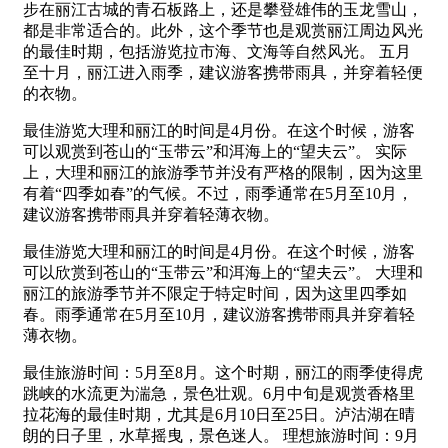
步在丽江古城的青石板路上，还是攀登雄伟的玉龙雪山，
都是非常适合的。此外，这个季节也是观赏丽江周边风光
的最佳时期，包括游览拉市海、文海等自然风光。 五月
至十月，丽江进入雨季，建议游客携带雨具，并穿着轻便
的衣物。
最佳游览大理和丽江的时间是4月份。在这个时候，游客
可以观赏到苍山的“玉带云”和洱海上的“望夫云”。 实际
上，大理和丽江的旅游季节并没有严格的限制，因为这里
有着“四季如春”的气候。不过，雨季通常在5月至10月，
建议游客携带雨具并穿着轻薄衣物。
最佳游览大理和丽江的时间是4月份。在这个时候，游客
可以欣赏到苍山的“玉带云”和洱海上的“望夫云”。 大理和
丽江的旅游季节并不限定于特定时间，因为这里四季如
春。雨季通常在5月至10月，建议游客携带雨具并穿着轻
薄衣物。
最佳旅游时间：5月至8月。这个时期，丽江的雨季使得虎
跳峡的水流更为湍急，景色壮观。6月中旬是观赏香格里
拉花海的最佳时期，尤其是6月10日至25日。泸沽湖在晴
朗的日子里，水草摇曳，景色迷人。 理想旅游时间：9月