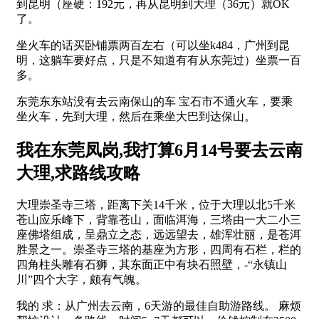
到昆明（座硬：192元，再从昆明到大理（36元）就OK
了。
坐火车的话买卧铺票两百左右（可以坐k484，广州到昆
明，这躺车要好点，只是不知道有有从东莞过）坐票一百
多。
东莞东东站没有去云南保山的车 宝石市不通火车，要乘
坐火车，先到大理，然后在乘坐大巴到达保山。
我在东莞凤岗,我打算6月14号要去云南
大理,求路线攻略
大理崇圣寺三塔，距离下关14千米，位于大理以北5千米
苍山应乐峰下，背靠苍山，面临洱海，三塔由一大二小三
座佛塔组成，呈鼎立之态，远远望去，雄浑壮丽，是苍洱
胜景之一。崇圣寺三塔的基座为方形，四周有石栏，栏的
四角柱头雕有石狮，其东面正中有块石照壁，-“永镇山
川”四个大字，颇有气魄。
我的 求：从广州去云南，6天游的最佳自助游路线。 麻烦