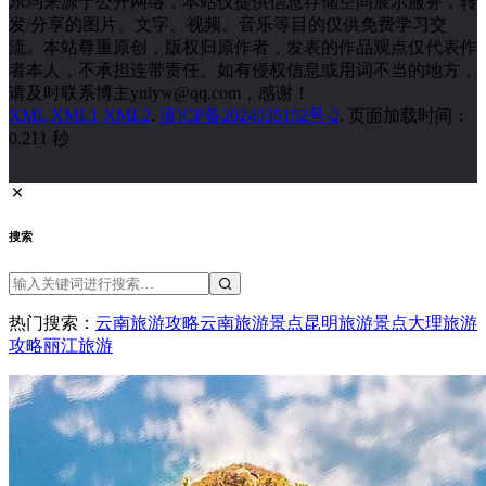
腾冲旅游景点
西双版纳旅游
香格里拉旅游
联系本站
联系方式
关于本站
旅游标签
网站条款
免责声明
版权声明
Copyright 2026
云南旅游网
www.ynly.net
免责声明：本站属于非盈利网站，部分图片、文字、视频、音
乐均来源于公开网络，本站仅提供信息存储空间展示服务，转
发/分享的图片、文字、视频、音乐等目的仅供免费学习交
流。本站尊重原创，版权归原作者，发表的作品观点仅代表作