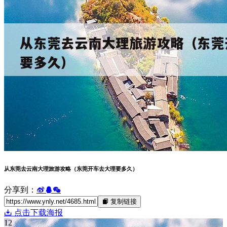
者本人，不承担连带责任。如有侵权信息或用词不当的地方，
请及时联系博主ynlyw@qq.com，感谢！
XML
XML1
XML2
.
滇ICP备2024035152号-2
. 页面加载时间：
0.211 秒
搜索
热门搜索：
云南旅游攻略
云南旅游景点
昆明旅游景点
大理旅游
攻略
丽江旅游