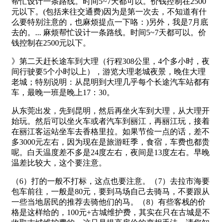
帮忙设计一条路线。时间5~7天都可以。价钱控制在2500
元以下。(包括来往交通费)因为是第一次去，不知道有什
么要特别注意的，也麻烦提点一下咯：)另外，我是7月底
去的。... 麻烦帮忙设计一条路线。时间5~7天都可以。价
钱控制在2500元以下。
》第二天赶长途车到大理（行程308公里，4个多小时，夜
间行驶要5个小时以上），游览大理老城夜景，晚住大理
老城；特别说明：从昆明到大理几乎每个长途汽车站都有
车，最晚一班是晚上17：30。
从东莞出发，先到昆明，然后再坐火车到大理，从大理开
始玩。然后可以坐火车或者汽车到丽江，再丽江玩，接着
在丽江客运站坐车去香格里拉。如果节俭一点的话，差不
多3000元左右，因为现在是旅游旺季，食宿，车费也都贵
呢。白天温度差不多是24度左右，夜间是13度左右。早晚
温差比较大，这个要注意。
（6）打的一般不打标，这点也要注意。（7）去拉市海要
包车前往，一般是80元，要到马场自己去骑马，不要跟从
一些当地居民的推荐去骑他们的马。（8）有些客栈的价
格是这样给的，100元+古城维护费，其实在只在古城是不