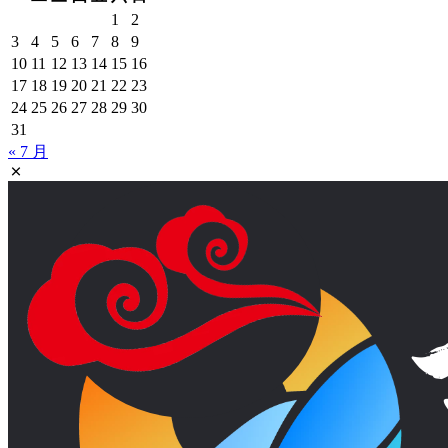
游景点
昆明美食
泸沽湖
玉龙雪山
洱海
腾冲
普者黑
石林
腾
西双版纳
西双版纳旅游攻略
西双版纳旅游
西双版纳旅游
冲旅游攻略
香格里拉
香格里拉旅游
香格里拉旅游攻略
景点
近期文章
2026年普者黑荷花开了！20000亩荷花美爆了！
腾冲5天4晚深度旅行攻略｜四季玩法全覆盖！11大核心
景点+避坑指南
大理旅游攻略第一次去云南（大理旅游攻略第一次去云
南要多久）
昆明闺蜜游（昆明旅游团报价6日游）
大理旅游攻略二日游（大理旅游攻略二日游）
旅游日历
2026 年 8 月
一
二
三
四
五
六
日
1
2
3
4
5
6
7
8
9