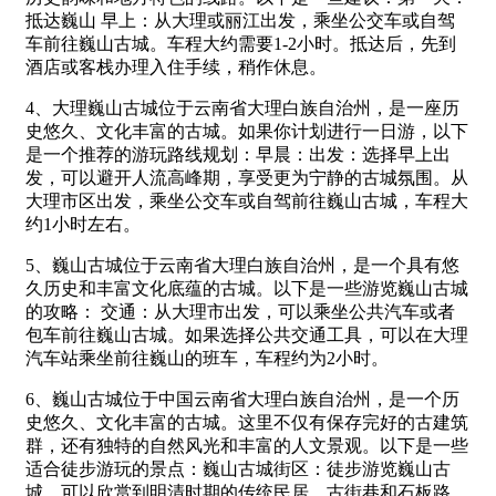
抵达巍山 早上：从大理或丽江出发，乘坐公交车或自驾
车前往巍山古城。车程大约需要1-2小时。抵达后，先到
酒店或客栈办理入住手续，稍作休息。
4、大理巍山古城位于云南省大理白族自治州，是一座历
史悠久、文化丰富的古城。如果你计划进行一日游，以下
是一个推荐的游玩路线规划：早晨：出发：选择早上出
发，可以避开人流高峰期，享受更为宁静的古城氛围。从
大理市区出发，乘坐公交车或自驾前往巍山古城，车程大
约1小时左右。
5、巍山古城位于云南省大理白族自治州，是一个具有悠
久历史和丰富文化底蕴的古城。以下是一些游览巍山古城
的攻略： 交通：从大理市出发，可以乘坐公共汽车或者
包车前往巍山古城。如果选择公共交通工具，可以在大理
汽车站乘坐前往巍山的班车，车程约为2小时。
6、巍山古城位于中国云南省大理白族自治州，是一个历
史悠久、文化丰富的古城。这里不仅有保存完好的古建筑
群，还有独特的自然风光和丰富的人文景观。以下是一些
适合徒步游玩的景点：巍山古城街区：徒步游览巍山古
城，可以欣赏到明清时期的传统民居、古街巷和石板路。