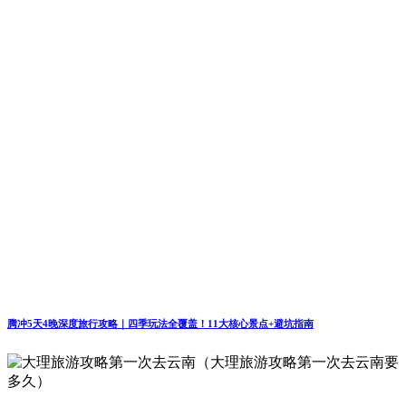
腾冲5天4晚深度旅行攻略｜四季玩法全覆盖！11大核心景点+避坑指南