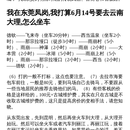
我在东莞凤岗,我打算6月14号要去云南
大理,怎么坐车
德钦——飞来寺（坐车20分钟）——西当温泉（坐车2小
时）——那宗拉垭口（徒步3小时）——雨崩村（5小
时）、雨崩——神瀑（2小时）——雨崩（2小时）——大
本营（2小时）——冰湖（5小时）——雨崩上村（5小
时）。雨崩——那宗拉垭口（2小时）——西当（2小时）
——德钦（2小时）。
（6）打的一般不打标，这点也要注意。（7）去拉市海要
包车前往，一般是80元，要到马场自己去骑马，不要跟从
一些当地居民的推荐去骑他们的马。（8）有些客栈的价
格是这样给的，100元+古城维护费，其实在只在古城是不
收取古城维护费的，这只是提高房价的变相手法，请您知
晓。
从东莞出发，先到昆明，然后再坐火车到大理，从大理开
始玩。然后可以坐火车或者汽车到丽江，再丽江玩，接着
在丽江客运站坐车去香格里拉。如果节俭一点的话，差不