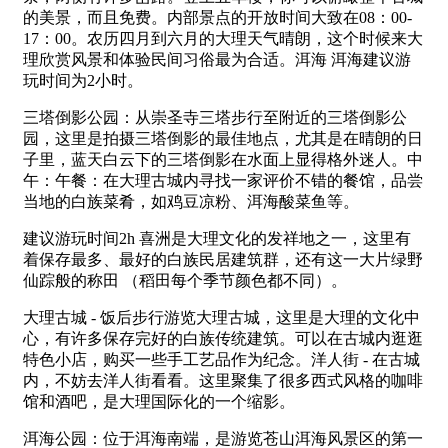
的美景，而且免费。内部景点的开放时间大致在08：00-
17：00。农历四月到六月的大理天气晴朗，这个时候来大
理欣赏风景和体验民间习俗最为合适。洱海 洱海建议游
玩时间为2小时。
三塔倒影公园：从崇圣寺三塔步行至附近的三塔倒影公
园，这里是拍摄三塔倒影的最佳地点，尤其是在晴朗的日
子里，蓝天白云下的三塔倒影在水面上显得格外迷人。中
午：午餐：在大理古城内寻找一家评价不错的餐馆，品尝
当地的白族菜肴，如鸡豆凉粉、洱海酸菜鱼等。
建议游玩时间2h 喜洲是大理文化的发祥地之一，这里有
着保存最多、最好的白族民居建筑群，还有这一大片绿野
仙踪般的称田 （稻田每个季节颜色都不同）。
大理古城 - 饭后步行游览大理古城，这里是大理的文化中
心，有许多保存完好的白族传统建筑。可以在古城内逛逛
特色小店，购买一些手工艺品作为纪念。洋人街 - 在古城
内，不妨去洋人街看看。这里聚集了很多西式风格的咖啡
馆和酒吧，是大理国际化的一个缩影。
洱海公园：位于洱海南端，是游览苍山洱海风景区的第一