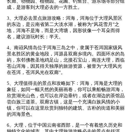
长廊、动物园、植物园、花圃、钓鱼台、游乐场等部分组
成，是游客到大理必去的一方胜土。
3、大理必去景点旅游攻略：洱海，洱海位于大理风景区
的东边，是云南省第二大淡水湖，被称为“风花雪月”之
地，洱海不是海，而是大湾塘，因形状像一个耳朵而得
名，建议游玩时长：半天。
4、南诏风情岛位于洱海三岛之中，隶属于苍洱国家级风
景名胜区的黄金地段，洱源县双廊乡境内。四面环水的岛
屿，东邻佛教圣地鸡足山，北接石宝山，南连大理，西临
苍山洱海，因其得天独厚的旅游资源，被誉为“大理风光
在苍洱，苍洱风光在双廊”。
5、大理值得去的景点和攻略如下：洱海，洱海是大理的
象征，如同一幅天然的美丽画卷，你可以乘船畅游洱海，
欣赏湖光山色，也可以在岸边垂钓，或者在湖边的茶馆品
尝白族三道茶。双廊古镇，这是一个充满白族风情的小
镇，你可以在这里欣赏到独特的建筑、古朴的街道和美丽
的洱海景色。
6、大理，位于中国云南省西部，是一个有着悠久历史和
独特文化的城市。其中大理旅游攻略必去的景点包括洱