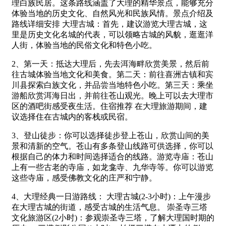
理白族民居。这条路线涵盖了大理的精华景点，能够充分
体验当地的历史文化、自然风光和民族风情。景点介绍及
路线详细安排 大理古城：首先，建议游览大理古城，这
里是历史文化名城的代表，可以领略古城的风貌，逛逛洋
人街，体验当地的民俗文化和特色小吃。
2、第一天：抵达大理后，先去洱海畔欣赏美景，然后前
往古城体验当地文化和美食。第二天：前往喜洲古镇和宾
川县探索白族文化，并品尝当地特色小吃。第三天：乘坐
游船欣赏洱海日出，并前往苍山观光。晚上可以去大理市
区的酒吧街感受夜生活。住宿推荐 在大理旅游期间，建
议选择住在古城内的客栈或民宿。
3、登山徒步：你可以选择徒步登上苍山，欣赏山间的美
景和清新的空气。苍山有多条登山线路可供选择，你可以
根据自己的体力和时间选择适合的线路。游览寺庙：苍山
上有一些古老的寺庙，如龙龛寺、九华寺等。你可以游览
这些寺庙，感受佛教文化的庄严和宁静。
4、大理经典一日游路线： 大理古城(2-3小时)：上午漫步
在大理古城的街道，感受古城的生活气息。 崇圣寺三塔
文化旅游区(2小时)：参观崇圣寺三塔，了解大理国时期的