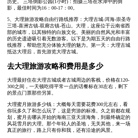
历史。 三塔倒影公园(1小时)：拍摄三塔在水潭中的倒
影，最佳时间为16：00-17：00。
5、大理旅游攻略自由行路线推荐：大理古城-洱海-崇圣寺
三塔-喜洲古镇-双廊古镇-苍山。大理，这座位于云南省西
部的城市，以其独特的白族文化、美丽的自然风光和丰富
的历史遗迹吸引着无数游客。以下是为期五天的自由行路
线推荐，帮助您充分体验大理的魅力。第一天：大理古城
抵达大理后，首先游览大理古城。
去大理旅游攻略和费用是多少
大理最好住在大理古城或者古城周边的客栈，价格在120-
300之间，一天顿吃得平常一点的话餐标在30左右，剩下
的景点门票那些另算。
大理蜜月旅游多少钱：大概每天需要花费300元左右，看
你玩多久了和怎么玩了，这是穷游的标准。久之前都在规
划，蜜月去哪从开始的海南三亚天涯海角，到最终确定的
风花雪月的大理。那个年轻人的圣地，无关其他，来一场
真正的旅行，路上只有你和我，还有沿途的风景。