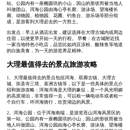
站。公园内有一座椭圆珙的小山，因山的形状而被当地人
叫做团山。洱海公园由海心亭长廓、游泳场、望海楼长
廊、动物园、植物园、花圃、钓鱼台、游乐场等部分组
成，是游客到大理必去的一方胜土。
出发点：早上从酒店出发，建议选择在大理古城内或周边
住宿，以便更早开始一天的行程。 早餐：在古城附近找
一家当地特色小吃店，品尝比如鸡豆凉粉、酸辣鱼等地道
的白族美食，为一天的游览养足精神。
大理最值得去的景点旅游攻略
1、大理最值得去的景点包括洱海、双廊古镇、大理古
城、崇圣寺三塔、喜洲古镇等，以下是一些具体的景点介
绍和旅游攻略：洱海洱海是大理的象征，是一个风光明媚
的高原湖泊，非常值得一去，可以租一辆电动车或者租一
个自行车，环洱海骑行，欣赏湖边的风景。
2、洱海公园：位于洱海南端，是游览苍山洱海风景区的
第一站。公园内有一座椭圆珙的小山，因山的形状而被当
地人叫做团山。洱海公园由海心亭长廓、游泳场、望海楼