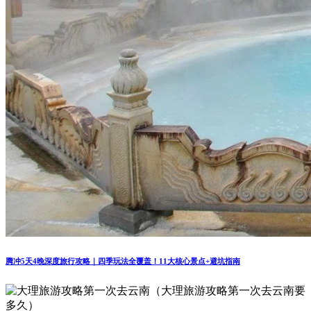
腾冲5天4晚深度旅行攻略｜四季玩法全覆盖！11大核心景点+避坑指南