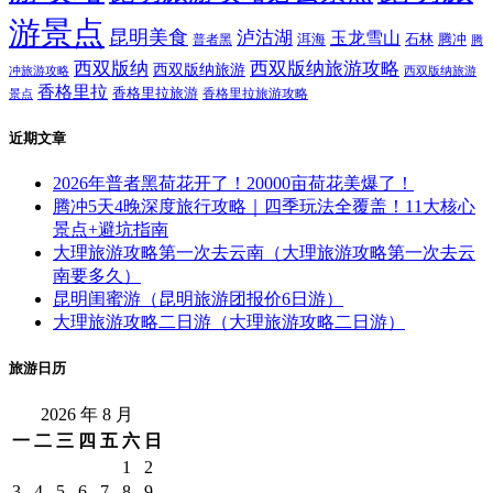
游景点
昆明美食
泸沽湖
玉龙雪山
洱海
腾冲
普者黑
石林
腾
西双版纳
西双版纳旅游攻略
西双版纳旅游
西双版纳旅游
冲旅游攻略
香格里拉
香格里拉旅游
香格里拉旅游攻略
景点
近期文章
2026年普者黑荷花开了！20000亩荷花美爆了！
腾冲5天4晚深度旅行攻略｜四季玩法全覆盖！11大核心
景点+避坑指南
大理旅游攻略第一次去云南（大理旅游攻略第一次去云
南要多久）
昆明闺蜜游（昆明旅游团报价6日游）
大理旅游攻略二日游（大理旅游攻略二日游）
旅游日历
2026 年 8 月
一
二
三
四
五
六
日
1
2
3
4
5
6
7
8
9