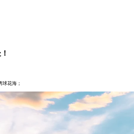
处！
绣球花海；