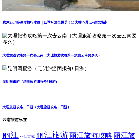
腾冲5天4晚深度旅行攻略｜四季玩法全覆盖！11大核心景点+避坑指南
大理旅游攻略第一次去云南（大理旅游攻略第一次去云南要多久）
昆明闺蜜游（昆明旅游团报价6日游）