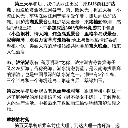
第三天
早餐后，我们从丽江出发，乘BUS前往
泸沽
湖
，沿途欣赏金沙江河谷奇、秀、险风光，树底大桥，小
凉山风光，车辆在丽江到宁蒗享受午餐，随后到达泸沽
湖。到
泸沽湖观景台
远眺泸沽湖全景，乘
猪槽船
游湖，感
悟“摩梭三绝”。下午
参加深度360°汽车环湖游
其中包含
《
小鱼坝村
、
情人滩
、
鳄鱼岛观景台
，
里格半岛观景台
、
尼赛海湾
，观看
万亩草海走婚桥
;晚上与当地热情好客的
摩梭小伙、美丽大方的摩梭姑娘共同参加
篝火晚会
。结束
入住酒店
0
5、
泸沽湖
素有“高原明珠”之称。泸沽湖古称鲁窟海子，
又名左所海，俗称亮海。湖水清澈蔚蓝，是云南海拔最高
的湖泊，也是中国最深的淡水湖之一。湖中有5个全岛、
三个半岛和一个海堤连岛，形态各异，翠绿如玉。
第四天
早餐后参观古老
原始摩梭村落
，跟随摩梭小阿妹一
起了解神秘的摩梭走婚习俗（男不娶女不嫁），了解摩梭
人的生产生活。中餐后乘车返回丽江愉快地结束泸沽湖之
旅。
摩梭族村落
第五天
早餐后乘车前往大理，到达大理一路环海，远