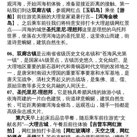
观洱海，开始洱海初体验，准备迎接近距离的接触。第一
站我们到达
双廊古镇
，参观网红点【
玉矶岛
】乘坐【
游
船
】前往游览美丽的大理皇家避暑行宫--【
洱海金梭
岛
】。之后乘车前往我们将特意安排打卡大理超级网红景
点——洱海的城堡
圣托里尼-理想邦
这里是理想的乌托邦
世界，坐落在大理洱海边的圣托里尼，这里依山而建，街
道诗意蜿蜒，建筑自然生长。
0
6、
双廊古镇
是云南省省级历史文化名镇和"苍海风光第
一镇"，是国家4A级景点，古镇历史悠久，文化灿烂。是
大理地区重要的新石器时代和青铜器时代文明的发祥地之
一，是唐宋时南诏大理国的重要军事要塞和水军基地，是
唐天宝战争、清杜文秀起义的古战场，是集佛、道、儒、
原始宗教等多元文化共融的人间沃土。
0
7、
圣托里尼-理想邦
，它是独具希腊风情的旅游小镇，
依海而建的一片白色建筑，街道肆意蜿蜒，建筑自然生
长，可近距离俯瞰洱海金梭岛，远观苍山，随手一拍都是
高级杂志感大片。
第六天
早上起床后品尝早餐，随后乘车前往游览“文
献名邦”—
大理古城
，午餐后前往体验
【吉普车网红旅
拍】
，网红旅拍打卡圣地【
网红玻璃球
，
天空之境
，
网红