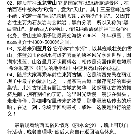
0
2、
随后前往
玉龙雪山
它是国家首批5A级旅游景区，在
纳西语中被称为"欧鲁"，意为"天山"。其十三座雪峰连绵
不绝，宛若一条"巨龙"腾越飞舞，故称为"玉龙"。又因其
岩性主要为石灰岩与玄武岩，黑白分明，所以又称为"黑
白雪山"。是纳西人的神山，传说纳西族保护神"三朵"的
化身。雪山主峰扇子陡最高处海拔5596米，终年积雪，雪
线高度介于4800~5000米之间。
0
3、
接着来到
蓝月谷
它俗称"白水河"，以其巍峨壮美的雪
山、湛蓝如玉的湖水与雄齐秀丽的峡谷风光享誉世界，因
湖水湛蓝、山谷呈月牙状而得名，相传是英国作家詹姆斯
·希尔顿笔下《消失的地平线》中蓝月亮山谷的原型。
0
4、
随后大家再乘车前往
束河古镇
，它是纳西先民在丽江
坝子中最早的聚居地之一，是茶马古道上保存完好的重要
集镇。束河古镇没有丽江古城的繁华，比起丽江古城的拥
挤热闹，拥有别样的宁静。这里时光缓慢，漫步在街头，
走走停停，那咖啡馆里传来的浓香，那非洲鼓店传出的乐
响，在这一刻，你终于回到最初，或许，这便是旅行的意
义！
最后观看纳西民俗风情秀《丽水金沙》，晚上可以自
行活动，晚餐自理哦~然后大家自行返回酒店休息。