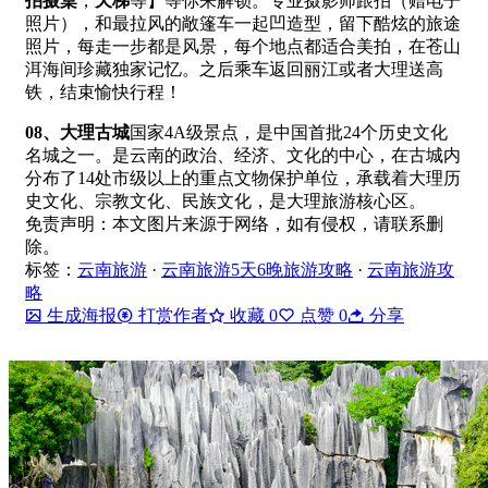
拍摄桌
，
天梯
等】等你来解锁。专业摄影师跟拍（赠电子
照片），和最拉风的敞篷车一起凹造型，留下酷炫的旅途
照片，每走一步都是风景，每个地点都适合美拍，在苍山
洱海间珍藏独家记忆。之后乘车返回丽江或者大理送高
铁，结束愉快行程！
0
8、
大理古城
国家4A级景点，是中国首批24个历史文化
名城之一。是云南的政治、经济、文化的中心，在古城内
分布了14处市级以上的重点文物保护单位，承载着大理历
史文化、宗教文化、民族文化，是大理旅游核心区。
免责声明：本文图片来源于网络，如有侵权，请联系删
除。
标签：
云南旅游
·
云南旅游5天6晚旅游攻略
·
云南旅游攻
略
生成海报
打赏作者
收藏
0
点赞
0
分享