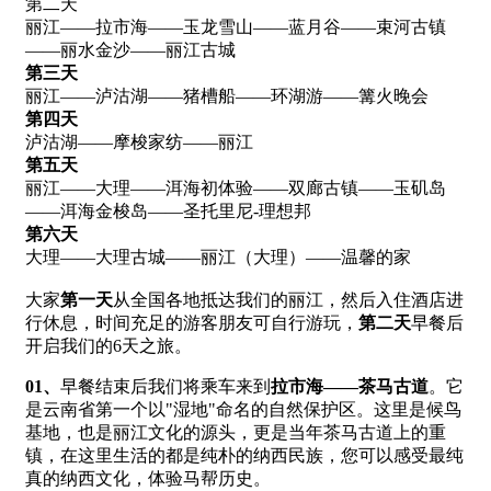
第二天
丽江——拉市海——玉龙雪山——蓝月谷——束河古镇
——丽水金沙——丽江古城
第三天
丽江——泸沽湖——猪槽船——环湖游——篝火晚会
第四天
泸沽湖——摩梭家纺——丽江
第五天
丽江——大理——洱海初体验——双廊古镇——玉矶岛
——洱海金梭岛——圣托里尼-理想邦
第六天
大理——大理古城——丽江（大理）——温馨的家
大家
第一天
从全国各地抵达我们的丽江，然后入住酒店进
行休息，时间充足的游客朋友可自行游玩，
第二天
早餐后
开启我们的6天之旅。
0
1、
早餐结束后我们将乘车来到
拉市海——茶马古道
。它
是云南省第一个以"湿地"命名的自然保护区。这里是候鸟
基地，也是丽江文化的源头，更是当年茶马古道上的重
镇，在这里生活的都是纯朴的纳西民族，您可以感受最纯
真的纳西文化，体验马帮历史。