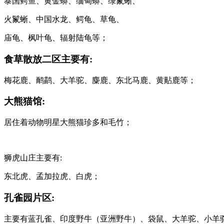
泰国鳄鱼、黄金蟒、缅甸蟒、绿鬣蜥、
火鬣蜥、中国水龙、鳄龟、草龟、
庙龟、枫叶龟、辐射陆龟等；
食草散放二区主要有:
梅花鹿、鸸鹋、大羊驼、麋鹿、东北马鹿、黄黇鹿等；
大熊猫馆:
居住着动物明星大熊猫珍多和毛竹；
狮虎山庄主要有:
东北虎、孟加拉虎、白虎；
孔雀园片区:
主要有蓝孔雀、印度野牛（亚洲野牛）、袋鼠、大羊驼、小羊