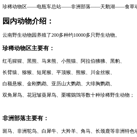
珍稀动物区——电瓶车总站——非洲部落——天鹅湖——食草
园内动物介绍：
云南野生动物园养殖了200多种约10000多只野生动物。
珍稀动物区主要有：
红毛猩猩、黑熊、马来熊、小熊猫、阿拉伯狒狒、黑豹、
长臂猿、猕猴、短尾猴、平顶猴、熊猴、川金丝猴、
白额悬猴、金刚鹦鹉、亚历山大鹦鹉、大绯胸鹦鹉、
双角犀鸟、花冠皱葵犀鸟、栗嘴鵎鵼等数十种珍稀野生动物；
非洲部落主要有：
斑马、非洲鸵鸟、白犀牛、大羚羊、角马、长颈鹿等非洲特色