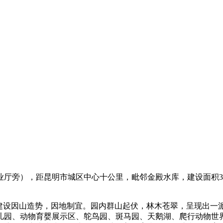
厅旁），距昆明市城区中心十公里，毗邻金殿水库，建设面积3
”建设因山造势，因地制宜。园内群山起伏，林木苍翠，呈现出一
儿园、动物育婴展示区、鸵鸟园、斑马园、天鹅湖、爬行动物世