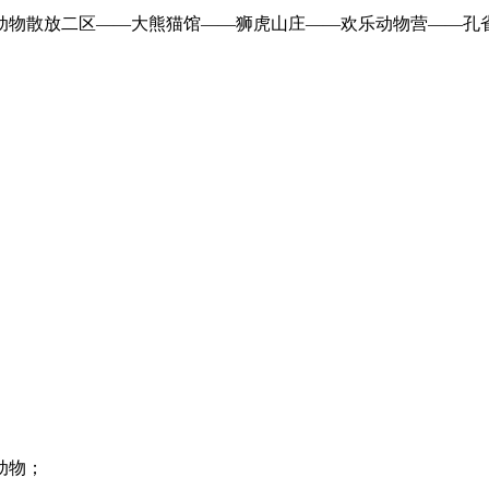
动物散放二区——大熊猫馆——狮虎山庄——欢乐动物营——孔
动物；