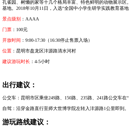
孔雀园、树懒的家等十几个格局丰富、特色鲜明的动物展示区
基地。2018年10月11日，入选“全国中小学生研学实践教育基地
景点级别
：AAAA
门票
：100元
开放时间
：9:00-17:30（16:30停止售票入场）
位置
：昆明市盘龙区沣源路清水河村
建议游玩时长
：4-5小时
出行建议：
公交车：昆明市区乘坐249路、150路、235路、241路公交车
自驾：沿穿金路直行至师大世博学院左转入沣源路1公里即到。
游玩路线建议：