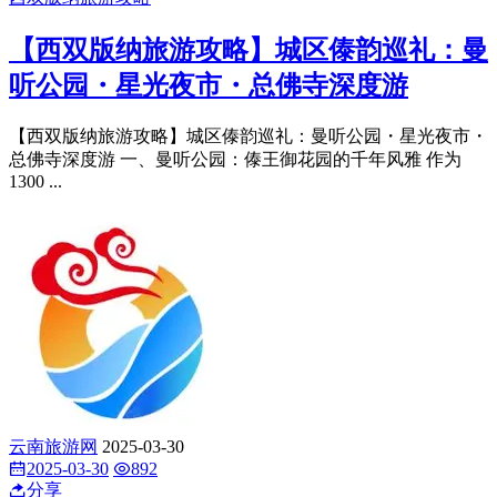
【西双版纳旅游攻略】城区傣韵巡礼：曼
听公园・星光夜市・总佛寺深度游
【西双版纳旅游攻略】城区傣韵巡礼：曼听公园・星光夜市・
总佛寺深度游 一、曼听公园：傣王御花园的千年风雅 作为
1300 ...
云南旅游网
2025-03-30
2025-03-30
892
分享