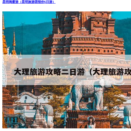
昆明闺蜜游（昆明旅游团报价6日游）