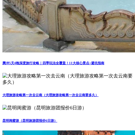
腾冲5天4晚深度旅行攻略｜四季玩法全覆盖！11大核心景点+避坑指南
大理旅游攻略第一次去云南（大理旅游攻略第一次去云南要多久）
昆明闺蜜游（昆明旅游团报价6日游）